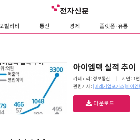
모빌리티
통신
경제
플랫폼·유통
아이엠텍 실적 추이
카테고리 : 정보통신
지면 : 1면
관련기사 :
[미래기업포커스]아이엠
다운로드