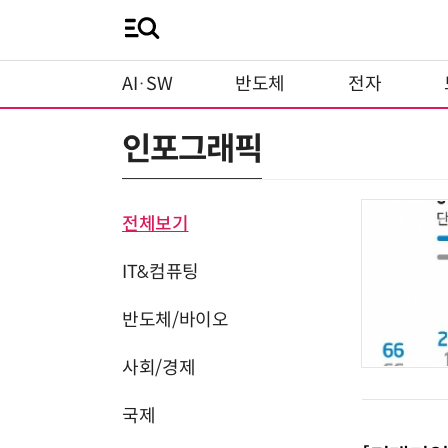
AI·SW
반도체
전자
인포그래픽
전체보기
IT&컴퓨팅
반도체/바이오
사회/경제
국제