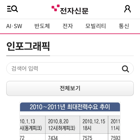
AI·SW
반도체
전자
모빌리티
통신
인포그래픽
전체보기