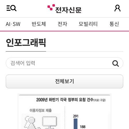
AI·SW
반도체
전자
모빌리티
통신
인포그래픽
전체보기