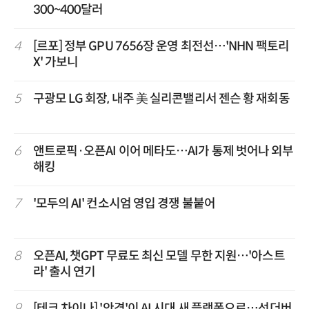
300~400달러
4
[르포] 정부 GPU 7656장 운영 최전선…'NHN 팩토리
X' 가보니
5
구광모 LG 회장, 내주 美 실리콘밸리서 젠슨 황 재회동
6
앤트로픽·오픈AI 이어 메타도…AI가 통제 벗어나 외부
해킹
7
'모두의 AI' 컨소시엄 영입 경쟁 불붙어
8
오픈AI, 챗GPT 무료도 최신 모델 무한 지원…'아스트
라' 출시 연기
9
[테크 차이나] '안경'이 AI 시대 새 플랫폼으로…선더버