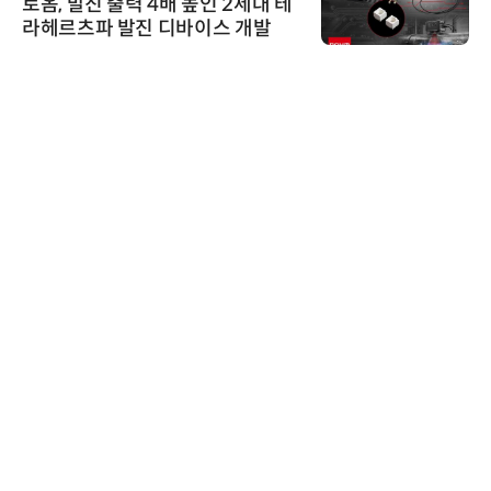
로옴, 발진 출력 4배 높인 2세대 테
라헤르츠파 발진 디바이스 개발