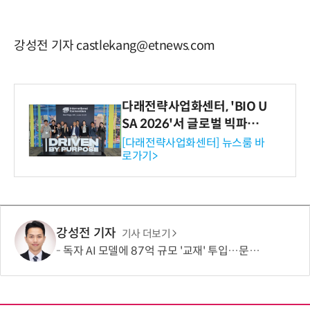
강성전 기자 castlekang@etnews.com
다래전략사업화센터, 'BIO U
SA 2026'서 글로벌 빅파마
와의 비즈니스 미팅 지원…K
[다래전략사업화센터] 뉴스룸 바
로가기>
-바이오 해외 진출 교두보 확
보
강성전 기자
기사 더보기
독자 AI 모델에 87억 규모 '교재' 투입…문제·전공책에 강의영상까지