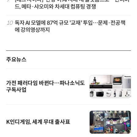
드, 메타·샤오미와 차세대 컴퓨팅 경쟁
10
독자 AI 모델에 87억 규모 '교재' 투입…문제·전공책
에 강의영상까지
주요뉴스
가전 패러다임 바뀐다…파나소닉도
구독사업
K인디게임, 세계 무대 출사표