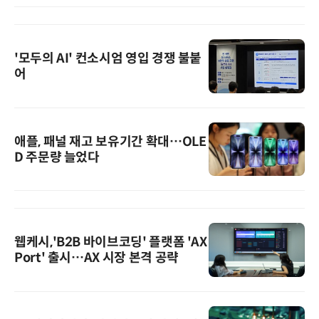
'모두의 AI' 컨소시엄 영입 경쟁 불붙
어
애플, 패널 재고 보유기간 확대…OLE
D 주문량 늘었다
웹케시,'B2B 바이브코딩' 플랫폼 'AX
Port' 출시…AX 시장 본격 공략