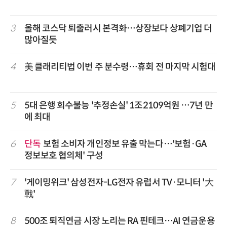
3
올해 코스닥 퇴출러시 본격화…상장보다 상폐기업 더
많아질듯
4
美 클래리티법 이번 주 분수령…휴회 전 마지막 시험대
5
5대 은행 회수불능 '추정손실' 1조2109억원 …7년 만
에 최대
6
단독
보험 소비자 개인정보 유출 막는다…'보험·GA
정보보호 협의체' 구성
7
'게이밍위크' 삼성전자-LG전자 유럽서 TV·모니터 '大
戰'
8
500조 퇴직연금 시장 노리는 RA 핀테크…AI 연금운용