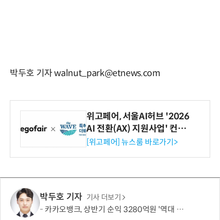
박두호 기자 walnut_park@etnews.com
위고페어, 서울AI허브 '2026
AI 전환(AX) 지원사업' 컨소
시엄 선정
[위고페어] 뉴스룸 바로가기>
박두호 기자
기사 더보기
카카오뱅크, 상반기 순익 3280억원 '역대 최대'…비이자수익 결실