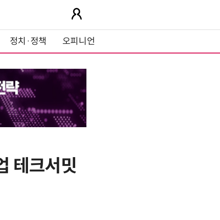
정치·정책
오피니언
업 테크서밋