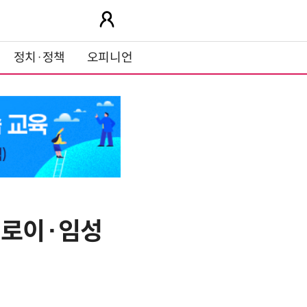
정치·정책
오피니언
길로이·임성