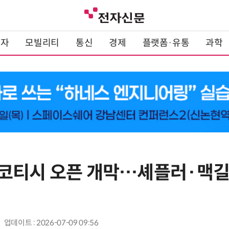
전자
모빌리티
통신
경제
플랫폼·유통
과학
코티시 오픈 개막…셰플러·맥
업데이트 : 2026-07-09 09:56