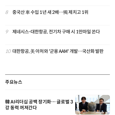
8
중국산 車 수입 1년 새 2배…獨 제치고 1위
9
제네시스-대한항공, 전기차 구매 시 1만마일 쏜다
10
대한항공, 美 아처와 '군용 AAM' 개발…국산화 발판
주요뉴스
韓 AI리더십 공백 장기화… 글로벌 3
강 동력 꺼져간다