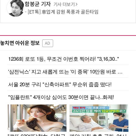
함봉균 기자
기사 더보기
[ET톡] 車업계 감원 폭풍과 골든타임
놓치면 아쉬운 정보
AD