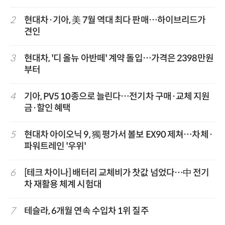
2
현대차·기아, 美 7월 역대 최다 판매…하이브리드가
견인
3
현대차, '디 올뉴 아반떼' 계약 돌입…가격은 2398만원
부터
4
기아, PV5 10종으로 늘린다…전기차 구매·교체 지원
금·할인 혜택
5
현대차 아이오닉 9, 獨 평가서 볼보 EX90 제쳐…차체·
파워트레인 '우위'
6
[테크 차이나] 배터리 교체비가 찻값 넘었다…中 전기
차 재활용 체계 시험대
7
테슬라, 6개월 연속 수입차 1위 질주