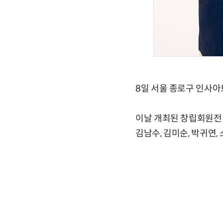
8일 서울 종로구 인사
이날 개최된 창립회원전 
김남수, 김미순, 박귀연,