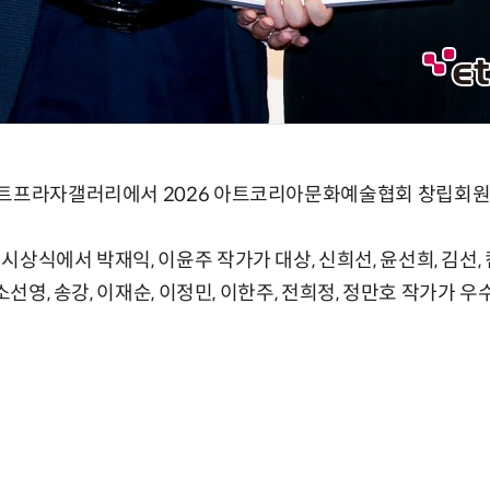
아트프라자갤러리에서 2026 아트코리아문화예술협회 창립회원
시상식에서 박재익, 이윤주 작가가 대상, 신희선, 윤선희, 김선,
 소선영, 송강, 이재순, 이정민, 이한주, 전희정, 정만호 작가가 