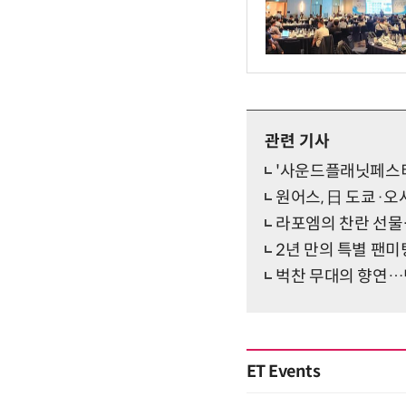
관련 기사
'사운드플래닛페스티벌
원어스, 日 도쿄·
라포엠의 찬란 선물
2년 만의 특별 팬미
벅찬 무대의 향연…민
ET Events