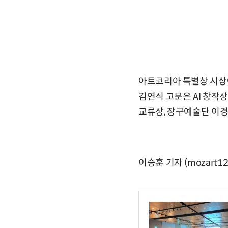
아트코리아 특별상 시상에
김연식 고문은 AI 창작상
교류상, 장구예술단 이
이승훈 기자 (mozart12