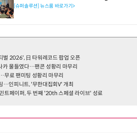
[슈퍼솔루션] 뉴스룸 바로가기>
 2026', 日 타워레코드 팝업 오픈
오사카 물들였다…팬콘 성황리 마무리
…무료 팬미팅 성황리 마무리
팅…인피니트, '무한대집회V' 개최
트페이퍼, 두 번째 '20th 스페셜 라이브' 성료