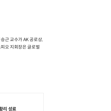
승근 교수가 AK 공로상,
 소피오 지회장은 글로벌
 성황리 성료