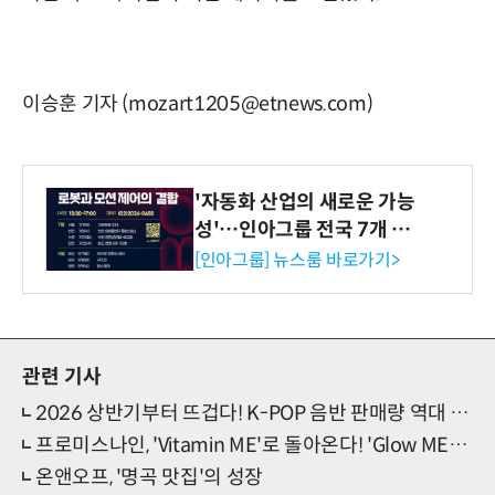
이승훈 기자 (mozart1205@etnews.com)
'자동화 산업의 새로운 가능
성'…인아그룹 전국 7개 도
시 세미나 페어 개최
[인아그룹] 뉴스룸 바로가기>
관련 기사
2026 상반기부터 뜨겁다! K-POP 음반 판매량 역대 최고치 경신
프로미스나인, 'Vitamin ME'로 돌아온다! 'Glow ME' 트랙리스트 선물
온앤오프, '명곡 맛집'의 성장