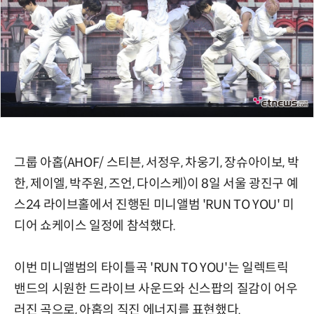
그룹 아홉(AHOF/ 스티븐, 서정우, 차웅기, 장슈아이보, 박
한, 제이엘, 박주원, 즈언, 다이스케)이 8일 서울 광진구 예
스24 라이브홀에서 진행된 미니앨범 'RUN TO YOU' 미
디어 쇼케이스 일정에 참석했다.
이번 미니앨범의 타이틀곡 'RUN TO YOU'는 일렉트릭
밴드의 시원한 드라이브 사운드와 신스팝의 질감이 어우
러진 곡으로, 아홉의 직진 에너지를 표현했다.