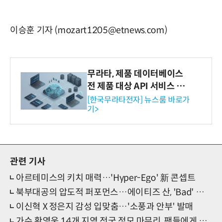
이승훈 기자 (mozart1205@etnews.com)
무라타, 제품 데이터베이스
전 제품 대상 API 서비스 제
공…73개 제품 카테고리로
[한국무라타전자] 뉴스룸 바로가
기>
확대
관련 기사
아르테미스의 키치 매력…'Hyper-Ego' 新 콘셉트
북부대공의 압도적 퍼포먼스…에이티즈 산, 'Bad' 직캠 화제
이신혁 X 정은지 감성 입맞춤…'소풍과 안부' 발매
가수 황영웅 14개 지역 전국 정모 마무리, 팬들에게 감사 손편지 전해