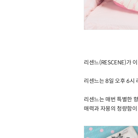
리센느(RESCENE)가
리센느는 8일 오후 6시 리메
리센느는 매번 특별한 향
매력과 자몽의 청량함이