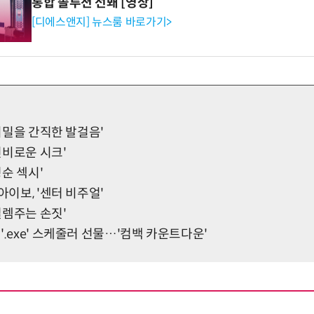
통합 솔루션 선봬 [영상]
[디에스앤지] 뉴스룸 바로가기>
'비밀을 간직한 발걸음'
'신비로운 시크'
청순 섹시'
아이보, '센터 비주얼'
'설렘주는 손짓'
'.exe' 스케줄러 선물…'컴백 카운트다운'