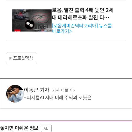
로옴, 발진 출력 4배 높인 2세
대 테라헤르츠파 발진 디바이
스 개발
[로옴세미컨덕터코리아] 뉴스룸
바로가기>
포토&영상
이동근 기자
기사 더보기
피지컬AI 시대 미래 주역의 로봇은
놓치면 아쉬운 정보
AD