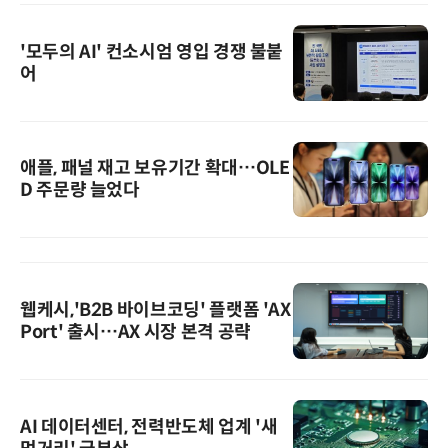
'모두의 AI' 컨소시엄 영입 경쟁 불붙
어
애플, 패널 재고 보유기간 확대…OLE
D 주문량 늘었다
웹케시,'B2B 바이브코딩' 플랫폼 'AX
Port' 출시…AX 시장 본격 공략
AI 데이터센터, 전력반도체 업계 '새