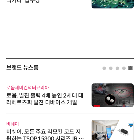
먹거리' 급부상
브랜드 뉴스룸
로옴세미컨덕터코리아
로옴, 발진 출력 4배 높인 2세대 테
라헤르츠파 발진 디바이스 개발
비쉐이
비쉐이, 모든 주요 리모컨 코드 지
원하는 TSOP15300 시리즈 IR 수