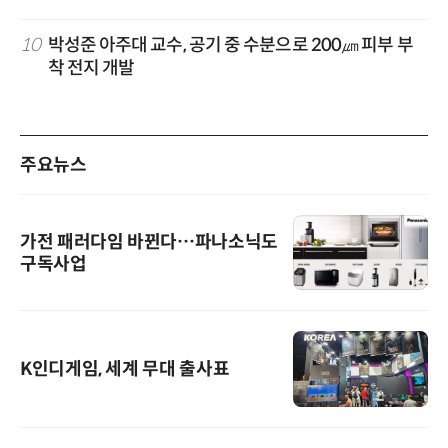
10
박성준 아주대 교수, 공기 중 수분으로 200㎛ 피부 부
착 전지 개발
주요뉴스
가전 패러다임 바뀐다…파나소닉도
구독사업
K인디게임, 세계 무대 출사표