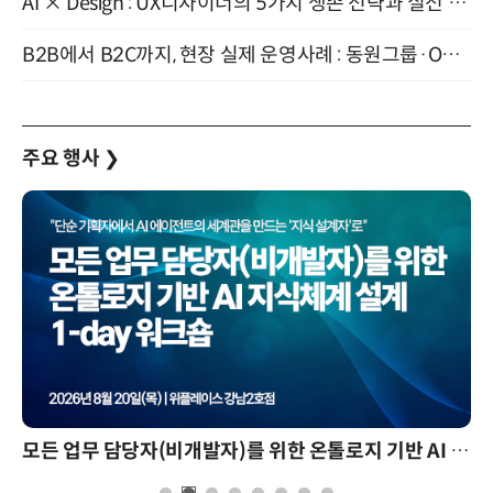
AI × Design : UX디자이너의 5가지 생존 전략과 실전 대응 8월 28일 개최
B2B에서 B2C까지, 현장 실제 운영사례 : 동원그룹·OCI·다이닝브랜즈그룹·당근 (8/27)
주요 행사
❯
모든 업무 담당자(비개발자)를 위한 온톨로지 기반 AI 지식체계 설계 1-day 워크숍