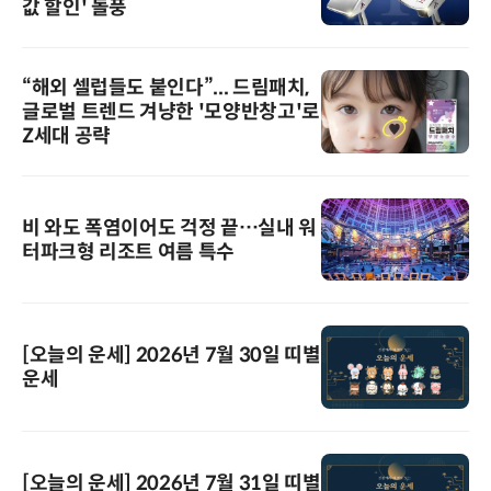
값 할인' 돌풍
“해외 셀럽들도 붙인다”... 드림패치,
글로벌 트렌드 겨냥한 '모양반창고'로
Z세대 공략
비 와도 폭염이어도 걱정 끝…실내 워
터파크형 리조트 여름 특수
[오늘의 운세] 2026년 7월 30일 띠별
운세
[오늘의 운세] 2026년 7월 31일 띠별