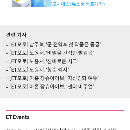
환원 강화” 계획 공시
[포시에스] 뉴스룸 바로가기>
관련 기사
[ET포토] 남주혁, '군 전역후 첫 작품은 동궁'
[ET포토] 노윤서, '비밀을 간직한 발걸음'
[ET포토] 노윤서, '신비로운 시크'
[ET포토] 노윤서, '청순 섹시'
[ET포토] 아홉 장슈아이보, '자신감돠 여유'
[ET포토] 아홉 장슈아이보, '센터 비주얼'
ET Events