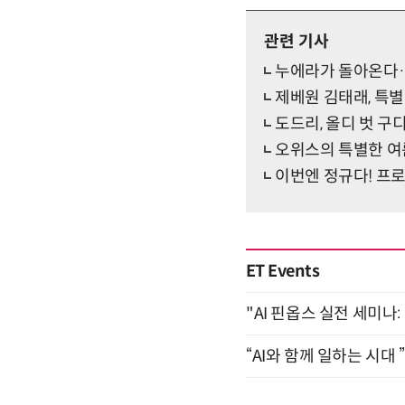
관련 기사
누에라가 돌아온다…새
제베원 김태래, 특별
도드리, 올디 벗 구디
오위스의 특별한 여름
이번엔 정규다! 프로미
ET Events
"AI 핀옵스 실전 세미나:
“AI와 함께 일하는 시대 