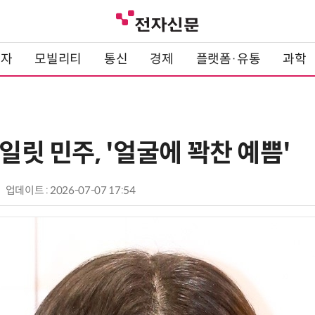
전자
모빌리티
통신
경제
플랫폼·유통
과학
아일릿 민주, '얼굴에 꽉찬 예쁨'
업데이트 : 2026-07-07 17:54