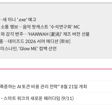
 미니 '.exe' 예고
 소통 행보…음악 팟캐스트 '수석연구회' MC
와 감각 변주…'HAWWAH (夏渦)' 재즈 버전 선물
…데이즈드 2026 서머 에디션 [화보]
스나인, 'Glow ME' 컴백 선언
 폭증하는 AI 토큰 비용 관리 전략" 8월 21일 개최
” - 스마트 워크의 새로운 패러다임 (9/11)