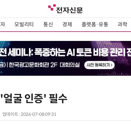
전자
모빌리티
통신
경제
플랫폼·유통
과학
'얼굴 인증' 필수
업데이트 : 2026-07-08 09:31