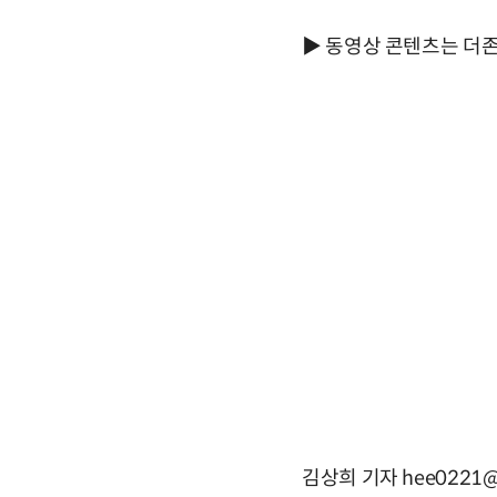
▶ 동영상 콘텐츠는 더
김상희 기자 hee0221@