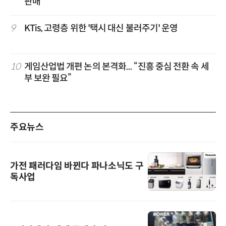
판매
9
KTis, 고령층 위한 '택시 대신 불러주기' 운영
10
게임산업법 개편 논의 본격화... “진흥 중심 전환 속 세
부 보완 필요”
주요뉴스
가전 패러다임 바뀐다 파나소닉도 구
독사업