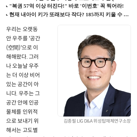
우리는 오랫동
안 우주를 '공간
(空間)'으로 이
해해왔다. 그러
나 오늘날 우주
는 더 이상 비어
있는 공간이 아
니다. 우주는 그
공간 안에 인공
물체를 인위적
으로 보내기 위
김종필 LIG D&A 위성탑재체연구소장
해서는 고도별