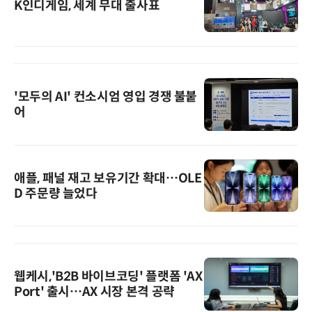
K인디게임, 세계 무대 출사표
'모두의 AI' 컨소시엄 영입 경쟁 불붙
어
애플, 패널 재고 보유기간 확대…OLE
D 주문량 늘었다
웹케시,'B2B 바이브코딩' 플랫폼 'AX
Port' 출시…AX 시장 본격 공략