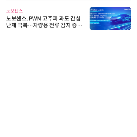
씨앤에프시스템
도 간섭
씨앤에프시스템, 오웬스그룹
지 증폭
공 ERP·DX 사업 협력
다래전략사업화센터
다래전략사업화센터, 'BIO US
026'서 글로벌 빅파마와의 
스 미팅 지원…K-바이오 해외
교두보 확보