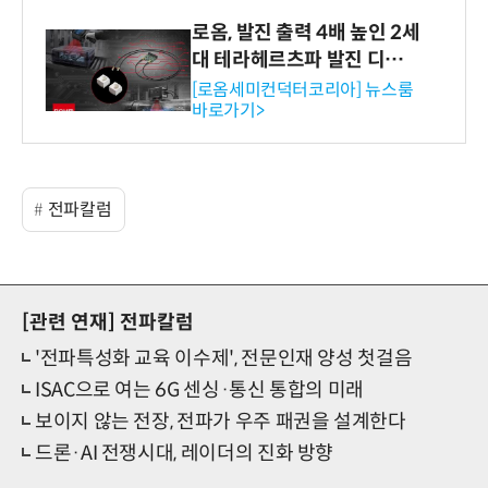
로옴, 발진 출력 4배 높인 2세
대 테라헤르츠파 발진 디바이
스 개발
[로옴세미컨덕터코리아] 뉴스룸
바로가기>
전파칼럼
[관련 연재]
전파칼럼
'전파특성화 교육 이수제', 전문인재 양성 첫걸음
ISAC으로 여는 6G 센싱·통신 통합의 미래
보이지 않는 전장, 전파가 우주 패권을 설계한다
드론·AI 전쟁시대, 레이더의 진화 방향