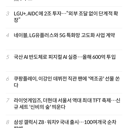
3
LGU+, AIDC에 2조 투자…“외부 조달 없이 단계적 확
장”
4
네이블, LG유플러스와 5G 특화망 고도화 사업 계약
5
국산 AI 반도체로 피지컬 AI 실증…올해 600억 투입
6
쿠팡플레이, 이강인 데뷔전 직관 팬에 '역조공' 선물 쏜
다
7
라이엇게임즈, 더현대 서울서 역대 최대 TFT 축제…신
규 세트 '신비의 숲' 띄운다
8
삼성 갤럭시 Z8·워치9 국내 출시…100여개국 순차