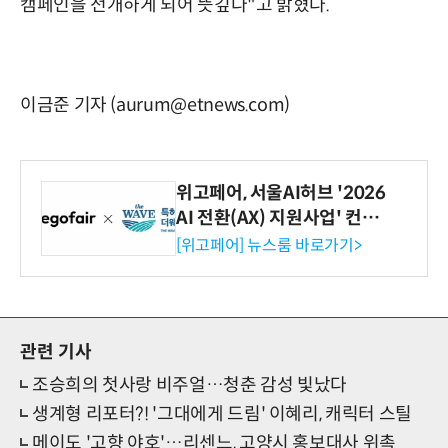
캠페인을 전개하게 되어 뜻깊다"고 밝혔다.
이금준 기자 (aurum@etnews.com)
위고페어, 서울AI허브 '2026
AI 전환(AX) 지원사업' 컨소
시엄 선정
[위고페어] 뉴스룸 바로가기>
관련 기사
조승희의 첫사랑 비주얼…청춘 감성 빛났다
생계형 리포터?! '그대에게 드림' 이혜리, 캐릭터 스틸
메이도 '고향 야호'…리센느, 고양시 홍보대사 위촉