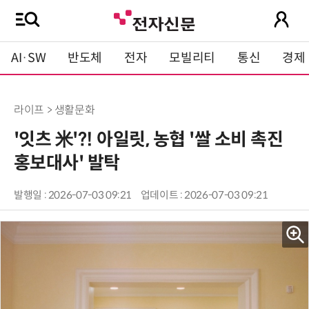
AI·SW
반도체
전자
모빌리티
통신
경제
라이프 > 생활문화
'잇츠 米'?! 아일릿, 농협 '쌀 소비 촉진
홍보대사' 발탁
발행일 : 2026-07-03 09:21
업데이트 : 2026-07-03 09:21