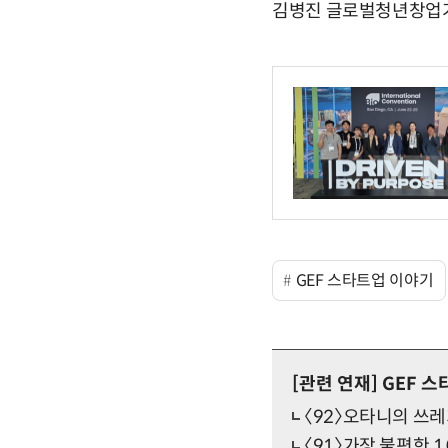
김병진 글로벌청년창업
GEF 스타트업 이야기
[관련 연재]
GEF 스
〈92〉오타니의 쓰레
〈91〉가장 불편한 1