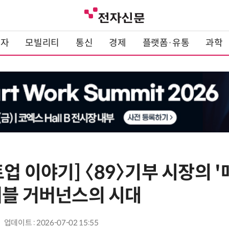
전자
모빌리티
통신
경제
플랫폼·유통
과학
트업 이야기] 〈89〉기부 시장의 
저블 거버넌스의 시대
업데이트 : 2026-07-02 15:55