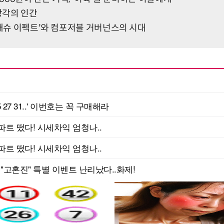
 망각의 인간
'매슈 이펙트'와 컴포저블 거버넌스의 시대