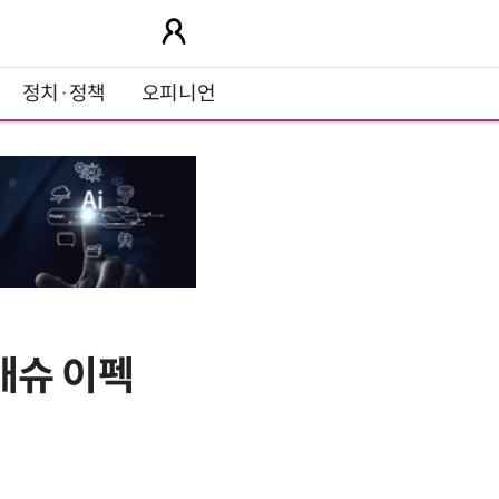
정치·정책
오피니언
'매슈 이펙