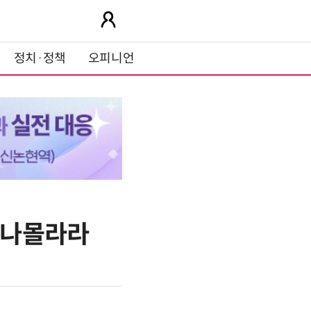
정치·정책
오피니언
' 나몰라라