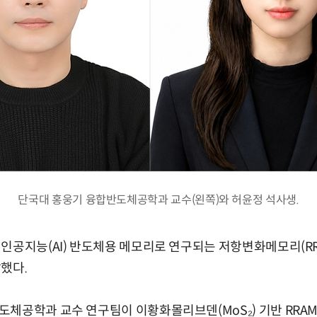
단국대 홍웅기 융합반도체공학과 교수(왼쪽)와 허윤정 석사생.
인공지능(AI) 반도체용 메모리로 연구되는 저항변화메모리(RR
했다.
체공학과 교수 연구팀이 이황화몰리브덴(MoS₂) 기반 RRA