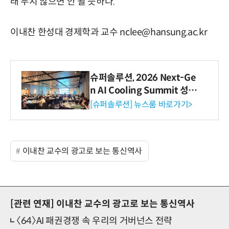
래 두지 않으면 안 될 듯하다.
이내찬 한성대 경제학과 교수 nclee@hansung.ac.kr
슈퍼솔루션, 2026 Next-Ge
n AI Cooling Summit 성황
리 성료
[슈퍼솔루션] 뉴스룸 바로가기>
이내찬 교수의 광고로 보는 통신역사
[관련 연재]
이내찬 교수의 광고로 보는 통신역사
〈64〉AI 패권경쟁 속 우리의 거버넌스 전략