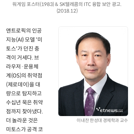
워게임 포스터(1983) & SK텔레콤의 ITC 융합 보안 광고.
(2018.12)
앤트로픽의 인공
지능(AI) 모델 '미
토스'가 던진 충
격이 거세다. 브
라우저·운용체
계(OS)의 취약점
(제로데이)을 대
량으로 탐지하고
수십년 묵은 취약
점까지 찾아냈다.
더 놀라운 것은
이내찬 한성대 경제학과 교수
미토스가 공격 코