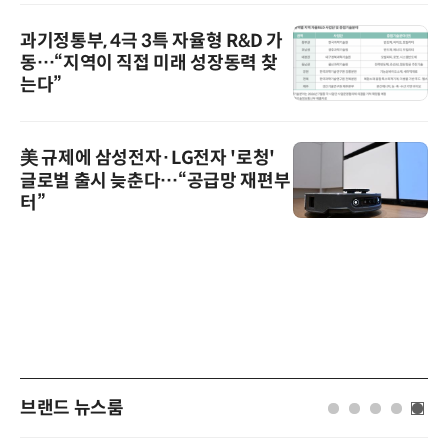
과기정통부, 4극 3특 자율형 R&D 가
동…“지역이 직접 미래 성장동력 찾
는다”
美 규제에 삼성전자·LG전자 '로청'
글로벌 출시 늦춘다…“공급망 재편부
터”
브랜드 뉴스룸