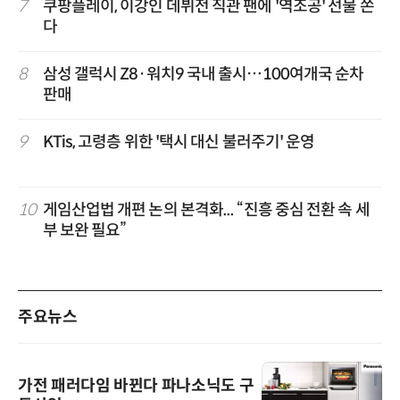
7
쿠팡플레이, 이강인 데뷔전 직관 팬에 '역조공' 선물 쏜
다
8
삼성 갤럭시 Z8·워치9 국내 출시…100여개국 순차
판매
9
KTis, 고령층 위한 '택시 대신 불러주기' 운영
10
게임산업법 개편 논의 본격화... “진흥 중심 전환 속 세
부 보완 필요”
주요뉴스
가전 패러다임 바뀐다 파나소닉도 구