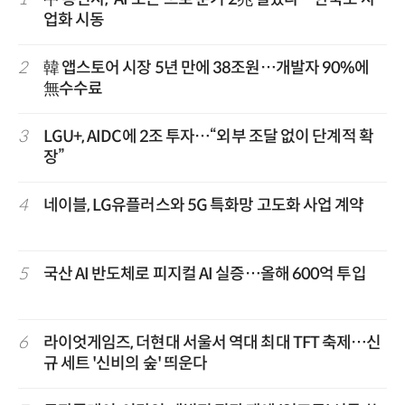
업화 시동
2
韓 앱스토어 시장 5년 만에 38조원…개발자 90%에
無수수료
3
LGU+, AIDC에 2조 투자…“외부 조달 없이 단계적 확
장”
4
네이블, LG유플러스와 5G 특화망 고도화 사업 계약
5
국산 AI 반도체로 피지컬 AI 실증…올해 600억 투입
6
라이엇게임즈, 더현대 서울서 역대 최대 TFT 축제…신
규 세트 '신비의 숲' 띄운다