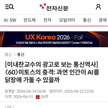
AI·SW
반도체
전자
모빌리티
통신
경제
통신
통신
[이내찬교수의 광고로 보는 통신역사]
〈60〉미토스의 충격: 과연 인간이 AI를
닭장에 가둘 수 있을까
발행일 : 2026-06-14 16:00
업데이트 : 2026-06-12 13:36
지면 :
2026-06-15
26면