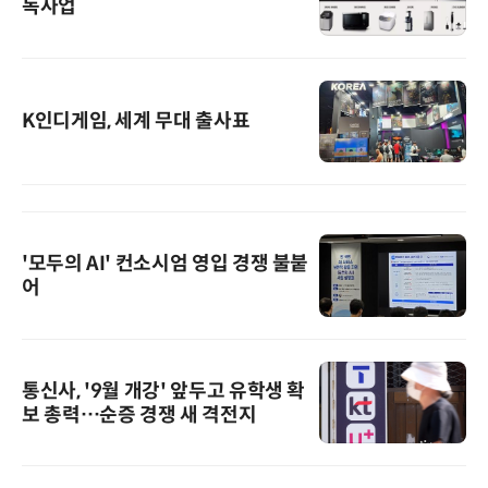
독사업
K인디게임, 세계 무대 출사표
'모두의 AI' 컨소시엄 영입 경쟁 불붙
어
통신사, '9월 개강' 앞두고 유학생 확
보 총력…순증 경쟁 새 격전지