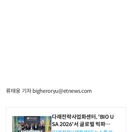
류태웅 기자 bigheroryu@etnews.com
다래전략사업화센터, 'BIO U
SA 2026'서 글로벌 빅파마
와의 비즈니스 미팅 지원…K