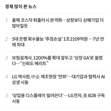
경제 많이 본 뉴스
1
올해 코스닥 퇴출러시 본격화…상장보다 상폐기업 더
많아질듯
2
5대 은행 회수불능 '추정손실' 1조2109억원 …7년 만
에 최대
3
보험설계사, 1200%룰 확대 앞두고 '상장 GA'로 쏠렸
다…“신뢰도 메리트”
4
LG 엑사원, 中企 제조현장 '전파'…대기업과 협력사 AI
상생 시동
5
'상업용 디스플레이 빌려쓴다' …LG전자, 美 B2B 구독
시동