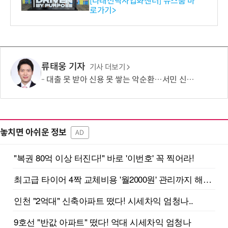
[다래전략사업화센터] 뉴스룸 바
로가기>
-바이오 해외 진출 교두보 확
보
류태웅 기자
기사 더보기
대출 못 받아 신용 못 쌓는 악순환…서민 신용평가 사각지대 메운다
놓치면 아쉬운 정보
AD