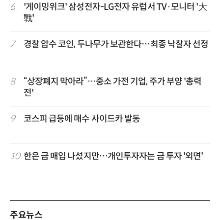
6
'게이밍위크' 삼성전자-LG전자 유럽서 TV·모니터 '大
戰'
7
경찰 압수 코인, 두나무가 보관한다…최종 낙찰자 선정
8
“상장폐지 막아라”…중소 가전 기업, 주가 부양 '총력
전'
9
코스피 급등에 매수 사이드카 발동
10
한은 금 매입 나섰지만…개인투자자는 금 투자 '외면'
주요뉴스