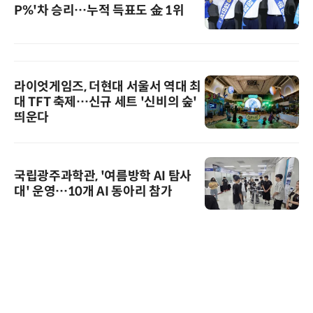
P%'차 승리…누적 득표도 金 1위
라이엇게임즈, 더현대 서울서 역대 최
대 TFT 축제…신규 세트 '신비의 숲'
띄운다
국립광주과학관, '여름방학 AI 탐사
대' 운영…10개 AI 동아리 참가