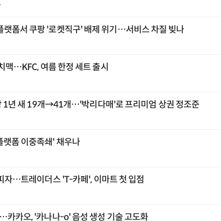
스
플랫폼서 쿠팡 '로켓직구' 배제 위기…서비스 차질 빚나
치맥…KFC, 여름 한정 세트 출시
장 1년 새 19개→41개…'박리다매'로 프리미엄 상권 정조준
플랫폼 이중족쇄' 채우나
 피자…트레이더스 'T-카페', 이마트 첫 입점
카카오, '카나나-o' 음성 생성 기술 고도화