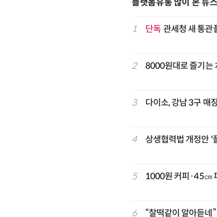
플랫폼유통 많이 본 뉴
1
단독
관세청 새 통관
2
8000원대로 즐기는 
3
다이소, 강남 3구 매
4
상생협력법 개정안 '
5
1000원 커피·45㎝
6
“찰떡같이 알아듣네”…