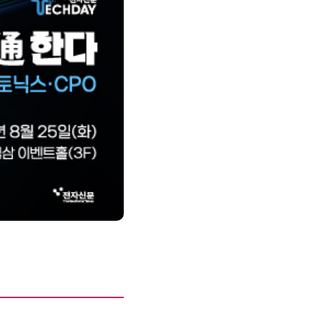
제8회 AI정부 혁신 콘퍼런스