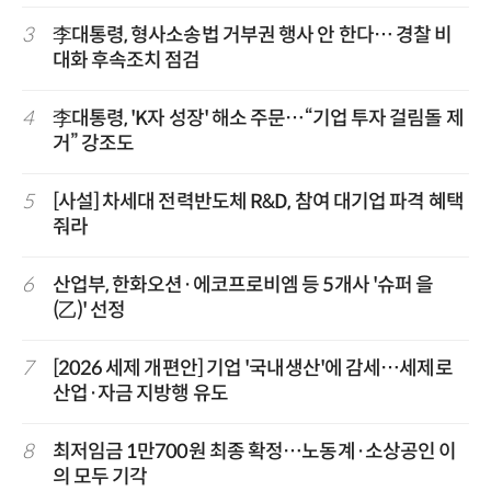
3
李대통령, 형사소송법 거부권 행사 안 한다… 경찰 비
대화 후속조치 점검
4
李대통령, 'K자 성장' 해소 주문…“기업 투자 걸림돌 제
거” 강조도
5
[사설] 차세대 전력반도체 R&D, 참여 대기업 파격 혜택
줘라
6
산업부, 한화오션·에코프로비엠 등 5개사 '슈퍼 을
(乙)' 선정
7
[2026 세제 개편안] 기업 '국내생산'에 감세…세제로
산업·자금 지방행 유도
8
최저임금 1만700원 최종 확정…노동계·소상공인 이
의 모두 기각