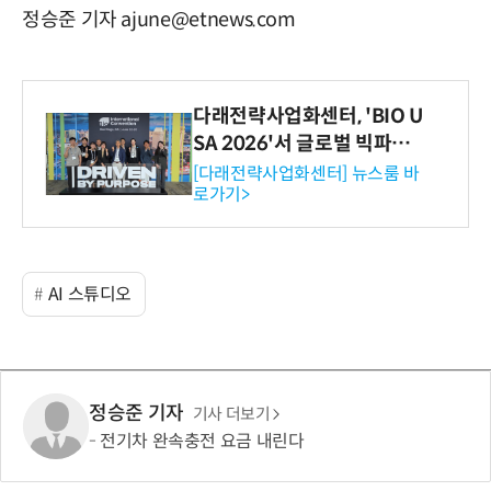
정승준 기자 ajune@etnews.com
다래전략사업화센터, 'BIO U
SA 2026'서 글로벌 빅파마
와의 비즈니스 미팅 지원…K
[다래전략사업화센터] 뉴스룸 바
로가기>
-바이오 해외 진출 교두보 확
보
AI 스튜디오
정승준 기자
기사 더보기
전기차 완속충전 요금 내린다