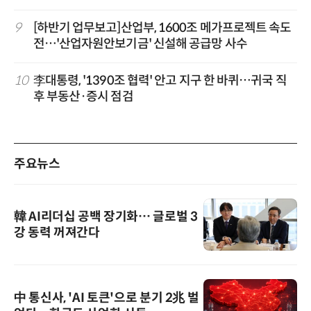
9
[하반기 업무보고]산업부, 1600조 메가프로젝트 속도
전…'산업자원안보기금' 신설해 공급망 사수
10
李대통령, '1390조 협력' 안고 지구 한 바퀴…귀국 직
후 부동산·증시 점검
주요뉴스
韓 AI리더십 공백 장기화… 글로벌 3
강 동력 꺼져간다
中 통신사, 'AI 토큰'으로 분기 2兆 벌