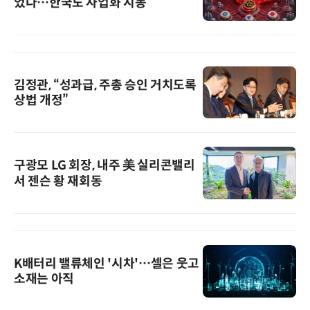
었다…한국도 사업화 시동
김정관, “성과급, 주총 승인 거치도록
상법 개정”
구광모 LG 회장, 내주 美 실리콘밸리
서 젠슨 황 재회동
K배터리 밸류체인 '시차'…셀은 웃고
소재는 아직