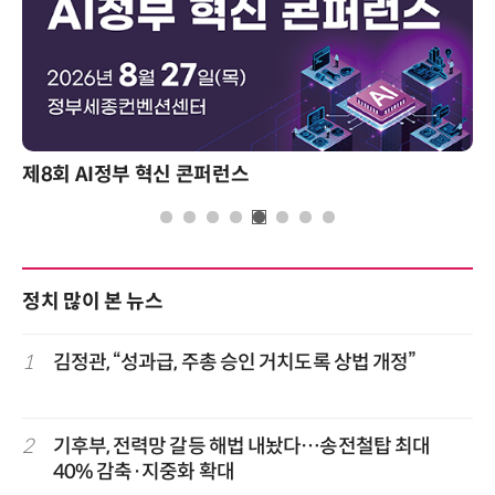
제8회 AI정부 혁신 콘퍼런스
정치 많이 본 뉴스
1
김정관, “성과급, 주총 승인 거치도록 상법 개정”
2
기후부, 전력망 갈등 해법 내놨다…송전철탑 최대
40% 감축·지중화 확대