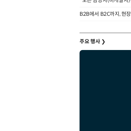
"모든 담당자(비개발자)를 
B2B에서 B2C까지, 현
주요 행사
❯