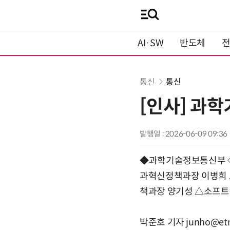
AI·SW
반도체
통신
통신
[인사] 과
발행일 : 2026-06-09 09:36
◆과학기술정보통신부 ◇
과혁신정책과장 이병희
책과장 양기성 △소프
박준호 기자 junho@etn