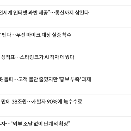
전세계 인터넷 과반 제공”…통신까지 삼킨다
 뗀다…무선 마이크 대상 실증 착수
첫 성적표…스타링크가 AI 적자 메웠다
곳 돌파…고객 불안 줄였지만 '홍보 부족' 과제
년 만에 38조원…개발자 90%에 無수수료
조 투자…“외부 조달 없이 단계적 확장”