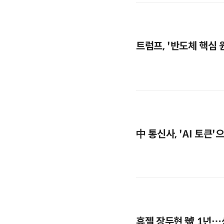
트럼프, '반도체 핵심
中 통신사, 'AI 토큰
휴젤 장두현 號 1년…