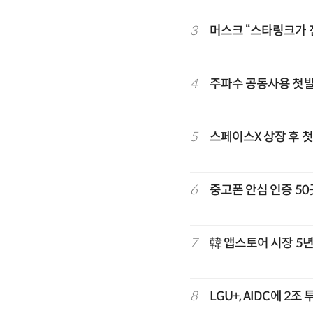
3
머스크 “스타링크가 
4
주파수 공동사용 첫발
5
스페이스X 상장 후 
6
중고폰 안심 인증 50
7
韓 앱스토어 시장 5
8
LGU+, AIDC에 2