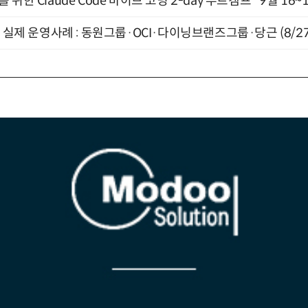
위한 Claude Code 바이브 코딩 2-day 부트캠프" 9월 16~
장 실제 운영사례 : 동원그룹·OCI·다이닝브랜즈그룹·당근 (8/27