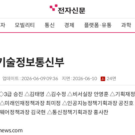
전자
모빌리티
통신
경제
플랫폼·유통
과학
학기술정보통신부
업데이트 : 2026-06-09 09:36
지면 :
2026-06-10
24면
3급 승진 △김태영 △김수정 △비서실장 안영훈 △기획재
 △미래인재정책과장 최미정 △인공지능정책기획과장 공진호
트웨어정책과장 김국현 △통신정책기획과장 홍사찬
ews.com