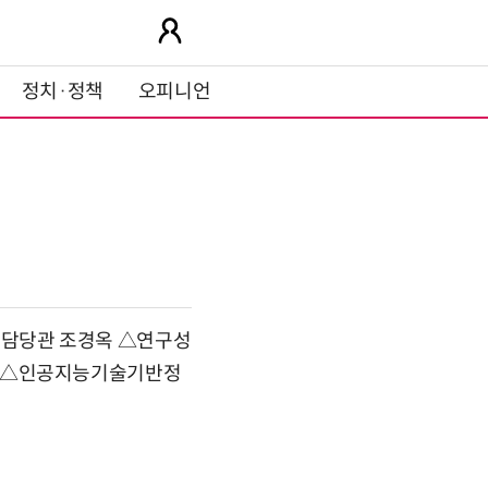
정치·정책
오피니언
정담당관 조경옥 △연구성
 △인공지능기술기반정