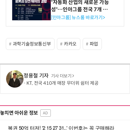
'자동화 산업의 새로운 가능
성'…인아그룹 전국 7개 도
시 세미나 페어 개최
[인아그룹] 뉴스룸 바로가기>
과학기술정보통신부
카카오
파업
정용철 기자
기사 더보기
KT, 전국 410개 매장 무더위 쉼터 제공
놓치면 아쉬운 정보
AD