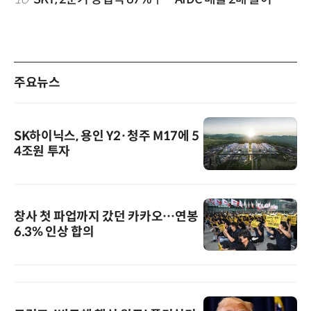
주요뉴스
SK하이닉스, 용인 Y2·청주 M17에 5
4조원 투자
창사 첫 파업까지 갔던 카카오…연봉
6.3% 인상 합의