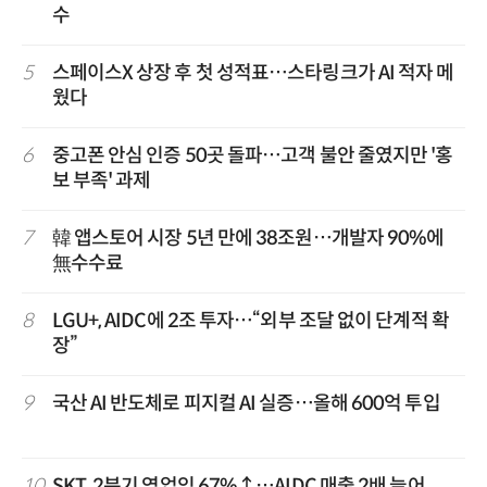
수
5
스페이스X 상장 후 첫 성적표…스타링크가 AI 적자 메
웠다
6
중고폰 안심 인증 50곳 돌파…고객 불안 줄였지만 '홍
보 부족' 과제
7
韓 앱스토어 시장 5년 만에 38조원…개발자 90%에
無수수료
8
LGU+, AIDC에 2조 투자…“외부 조달 없이 단계적 확
장”
9
국산 AI 반도체로 피지컬 AI 실증…올해 600억 투입
10
SKT, 2분기 영업익 67%↑…AIDC 매출 2배 늘어