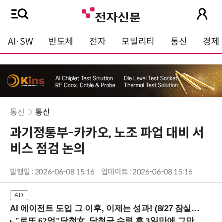
AI·SW
반도체
전자
모빌리티
통신
경제
통신
통신
과기정통부-카카오, 노조 파업 대비 서
비스 점검 논의
발행일 : 2026-06-08 15:16
업데이트 : 2026-06-08 15:16
AI 에이전트 도입 그 이후, 이제는 성과! (8/27 잠실역)