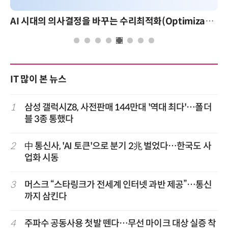
AI 시대의 의사결정을 바꾸는 수리최적화(Optimization): 실제 산업 적용 사례와 활용 전략
IT 많이 본 뉴스
1
삼성 갤럭시Z8, 사전판매 144만대 '역대 최다'…폴더
블 3종 통했다
2
中 통신사, 'AI 토큰'으로 분기 2兆 벌었다…한국도 사
업화 시동
3
머스크 “스타링크가 전세계 인터넷 과반 제공”…통신
까지 삼킨다
4
주파수 공동사용 첫발 뗀다…무선 마이크 대상 실증 착