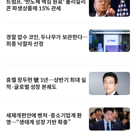
트럼프, '반도체 핵심 원료' 폴리실리
콘 파생상품에 15% 관세
경찰 압수 코인, 두나무가 보관한다…
최종 낙찰자 선정
휴젤 장두현 號 1년…상반기 최대 실
적·글로벌 성장 본궤도
세제개편안에 벤처·중소기업계 환
영…“생태계 성장 기반 확충”