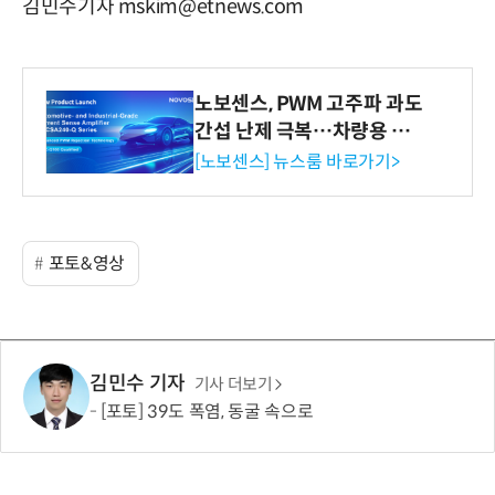
김민수기자 mskim@etnews.com
노보센스, PWM 고주파 과도
간섭 난제 극복…차량용 전
류 감지 증폭기
[노보센스] 뉴스룸 바로가기>
포토&영상
김민수 기자
기사 더보기
[포토] 39도 폭염, 동굴 속으로