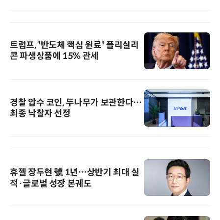
트럼프, '반도체 핵심 원료' 폴리실리
콘 파생상품에 15% 관세
경찰 압수 코인, 두나무가 보관한다…
최종 낙찰자 선정
휴젤 장두현 號 1년…상반기 최대 실
적·글로벌 성장 본궤도