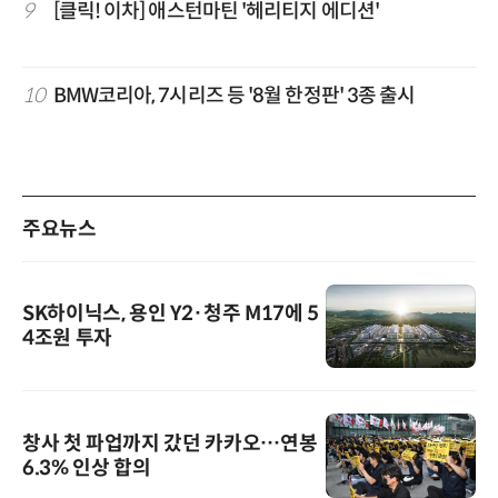
9
[클릭! 이차] 애스턴마틴 '헤리티지 에디션'
10
BMW코리아, 7시리즈 등 '8월 한정판' 3종 출시
주요뉴스
SK하이닉스, 용인 Y2·청주 M17에 5
4조원 투자
창사 첫 파업까지 갔던 카카오…연봉
6.3% 인상 합의