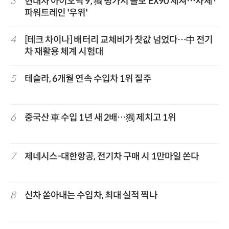
3
현대차 아이오닉 9, 獨 평가서 볼보 EX90 제쳐…차체·
파워트레인 '우위'
4
[테크 차이나] 배터리 교체비가 찻값 넘었다…中 전기
차 재활용 체계 시험대
5
테슬라, 6개월 연속 수입차 1위 질주
6
중국산 車 수입 1년 새 2배…獨 제치고 1위
7
제네시스-대한항공, 전기차 구매 시 1만마일 쏜다
8
신차 쏟아내는 수입차, 최대 실적 찍나