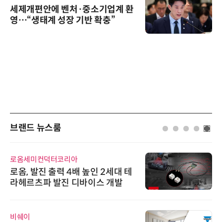
세제개편안에 벤처·중소기업계 환
영…“생태계 성장 기반 확충”
브랜드 뉴스룸
로옴세미컨덕터코리아
로옴, 발진 출력 4배 높인 2세대 테
라헤르츠파 발진 디바이스 개발
비쉐이