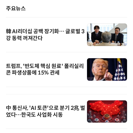
주요뉴스
韓 AI리더십 공백 장기화… 글로벌 3
강 동력 꺼져간다
트럼프, '반도체 핵심 원료' 폴리실리
콘 파생상품에 15% 관세
中 통신사, 'AI 토큰'으로 분기 2兆 벌
었다…한국도 사업화 시동