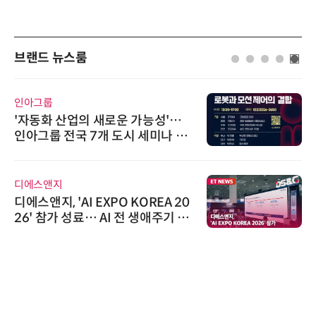
브랜드 뉴스룸
인아그룹
'자동화 산업의 새로운 가능성'…
인아그룹 전국 7개 도시 세미나 페
어 개최
디에스앤지
디에스앤지, 'AI EXPO KOREA 20
26' 참가 성료… AI 전 생애주기 아
우르는 통합 솔루션 선봬