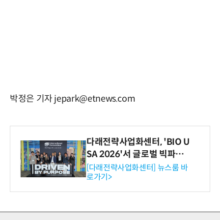
박정은 기자 jepark@etnews.com
다래전략사업화센터, 'BIO U
SA 2026'서 글로벌 빅파마
와의 비즈니스 미팅 지원…K
[다래전략사업화센터] 뉴스룸 바
로가기>
-바이오 해외 진출 교두보 확
보