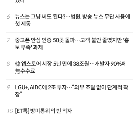
웠다
6
뉴스는 그냥 써도 된다?…법원, 방송 뉴스 무단 사용에
첫 제동
7
중고폰 안심 인증 50곳 돌파…고객 불안 줄였지만 '홍
보 부족' 과제
8
韓 앱스토어 시장 5년 만에 38조원…개발자 90%에
無수수료
9
LGU+, AIDC에 2조 투자…“외부 조달 없이 단계적 확
장”
10
[ET톡] 방미통위의 빈 의자