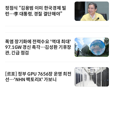
정점식 “김용범 이미 한국경제 빌
런…李 대통령, 경질 결단해야”
폭염 장기화에 전력수요 '역대 최대'
97.1GW 경신 촉각…김성환 기후장
관, 긴급 점검
[르포] 정부 GPU 7656장 운영 최전
선…'NHN 팩토리X' 가보니