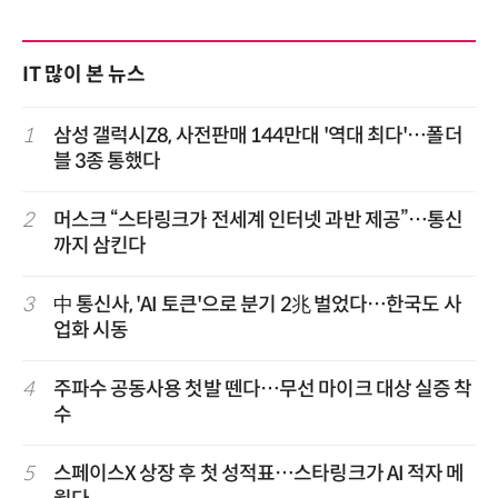
IT 많이 본 뉴스
1
삼성 갤럭시Z8, 사전판매 144만대 '역대 최다'…폴더
블 3종 통했다
2
머스크 “스타링크가 전세계 인터넷 과반 제공”…통신
까지 삼킨다
3
中 통신사, 'AI 토큰'으로 분기 2兆 벌었다…한국도 사
업화 시동
4
주파수 공동사용 첫발 뗀다…무선 마이크 대상 실증 착
수
5
스페이스X 상장 후 첫 성적표…스타링크가 AI 적자 메