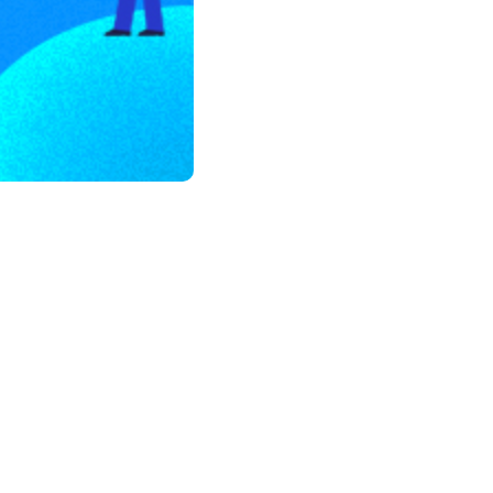
모든 업무 담당자(비개발자)를 위