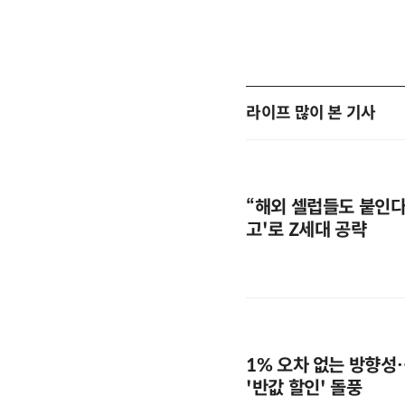
라이프 많이 본 기사
“해외 셀럽들도 붙인다”
고'로 Z세대 공략
1% 오차 없는 방향성
'반값 할인' 돌풍