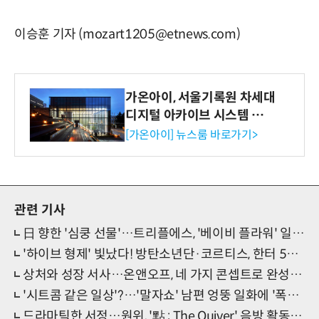
이승훈 기자 (mozart1205@etnews.com)
가온아이, 서울기록원 차세대
디지털 아카이브 시스템 구축
수행
[가온아이] 뉴스룸 바로가기>
관련 기사
日 향한 '심쿵 선물'…트리플에스, '베이비 플라워' 일본어 버전 발매
'하이브 형제' 빛났다! 방탄소년단·코르티스, 한터 5월 차트 주인공
상처와 성장 서사…온앤오프, 네 가지 콘셉트로 완성한 '청춘 자화상'
'시트콤 같은 일상'?…'말자쇼' 남편 엉뚱 일화에 '폭소 만발'
드라마틱한 서정…원위, '點 : The Quiver' 음방 활동 '성황리 마무리'