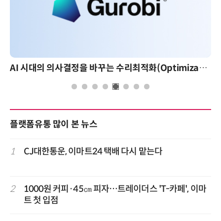
AI 시대의 의사결정을 바꾸는 수리최적화(Optimization): 실제 산업 적용 사례와 활용 전략
플랫폼유통 많이 본 뉴스
1
CJ대한통운, 이마트24 택배 다시 맡는다
2
1000원 커피·45㎝ 피자…트레이더스 'T-카페', 이마
트 첫 입점