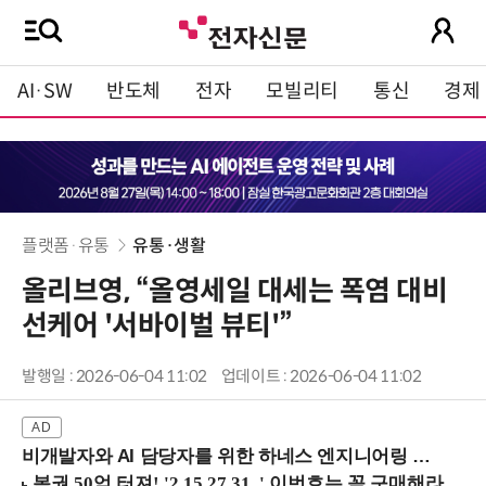
AI·SW
반도체
전자
모빌리티
통신
경제
플랫폼·유통
유통·생활
올리브영, “올영세일 대세는 폭염 대비
선케어 '서바이벌 뷰티'”
발행일 : 2026-06-04 11:02
업데이트 : 2026-06-04 11:02
비개발자와 AI 담당자를 위한 하네스 엔지니어링 입문과정 (8/20 신논현역)