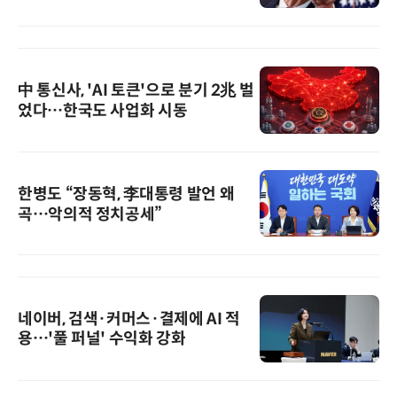
中 통신사, 'AI 토큰'으로 분기 2兆 벌
었다…한국도 사업화 시동
한병도 “장동혁, 李대통령 발언 왜
곡…악의적 정치공세”
네이버, 검색·커머스·결제에 AI 적
용…'풀 퍼널' 수익화 강화