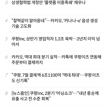
3
상생협력법 개정안 '플랫폼 이중족쇄' 채우나
4
“찰떡같이 알아듣네”…카카오, '카나나-o' 음성 생성
기술 고도화
5
쿠팡Inc, 상반기 영업적자 1.2조 육박…2년치 이익 넘
어서
6
카카오, 역대 최대 분기 실적…카톡에 쿠팡이츠 연동해
주문부터 결제까지
7
“쿠팡, 7월 결제액 6조1100억 '역대 최대'…쿠팡이츠
도 신기록”
8
[뉴스줌인] 쿠팡Inc, 2분기 '어닝쇼크'…“내년 중순께
유출 사고 전 수준 회복”