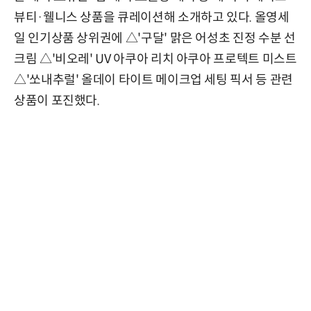
뷰티·웰니스 상품을 큐레이션해 소개하고 있다. 올영세
일 인기상품 상위권에 △'구달' 맑은 어성초 진정 수분 선
크림 △'비오레' UV 아쿠아 리치 아쿠아 프로텍트 미스트
△'쏘내추럴' 올데이 타이트 메이크업 세팅 픽서 등 관련
상품이 포진했다.