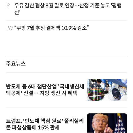
9
우유 감산 협상 8월 말로 연장…산정 기준 놓고 '평행
선'
10
“쿠팡 7월 추정 결제액 10.9% 감소”
주요뉴스
반도체 등 6대 첨단산업 '국내생산세
액공제' 신설… 지방 생산 시 혜택
트럼프, '반도체 핵심 원료' 폴리실리
콘 파생상품에 15% 관세