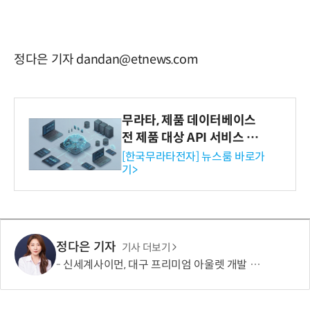
정다은 기자 dandan@etnews.com
무라타, 제품 데이터베이스
전 제품 대상 API 서비스 제
공…73개 제품 카테고리로
[한국무라타전자] 뉴스룸 바로가
기>
확대
정다은 기자
기사 더보기
신세계사이먼, 대구 프리미엄 아울렛 개발 본격화…토지매매계약 체결