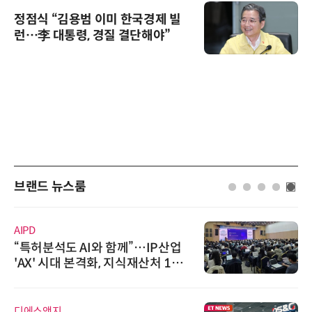
정점식 “김용범 이미 한국경제 빌
런…李 대통령, 경질 결단해야”
브랜드 뉴스룸
AIPD
“특허분석도 AI와 함께”…IP산업
'AX' 시대 본격화, 지식재산처 1호
AI IP데이터분석사 탄생
디에스앤지