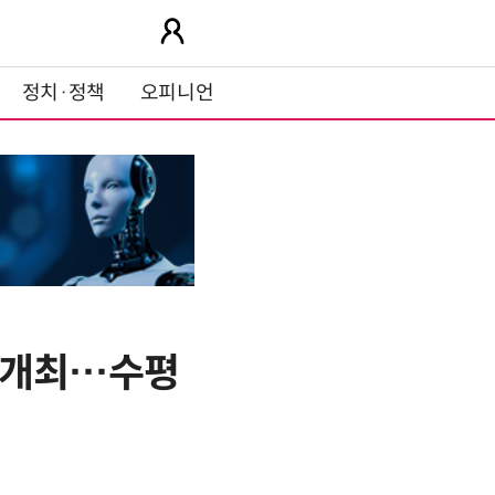
정치·정책
오피니언
 개최…수평