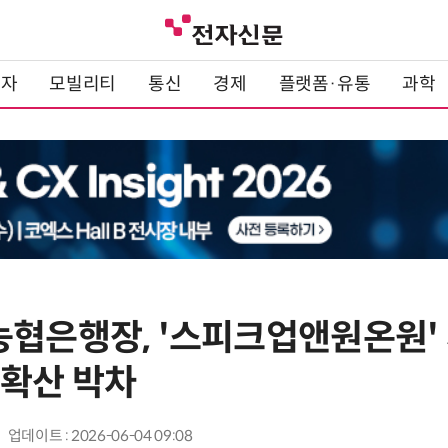
전자
모빌리티
통신
경제
플랫폼·유통
과학
농협은행장, '스피크업앤원온원'
 확산 박차
업데이트 : 2026-06-04 09:08