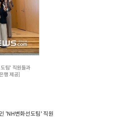
선도팀' 직원들과
협은행 제공]
 'NH변화선도팀' 직원