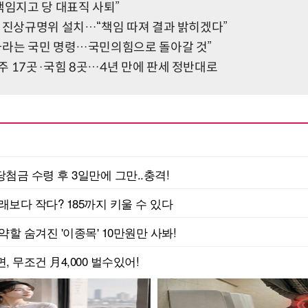
책임지고 당 대표직 사퇴”
족 진상규명위 설치…“책임 따져 결과 밝히겠다”
하라는 국민 명령…국민의힘으로 돌아갈 것”
주 17곳·국힘 8곳…4년 만에 판세 정반대로