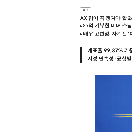
AX 팀이 꼭 챙겨야 할 2선
개표율 99.37% 기
시정 연속성·균형발