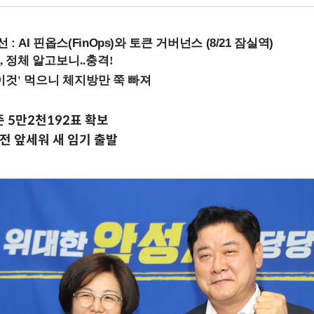
 : AI 핀옵스(FinOps)와 토큰 거버넌스 (8/21 잠실역)
준 5만2천192표 확보
전 앞세워 새 임기 출발