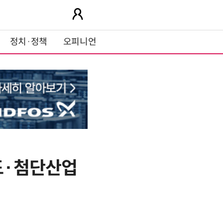
정치·정책
오피니언
철도·첨단산업