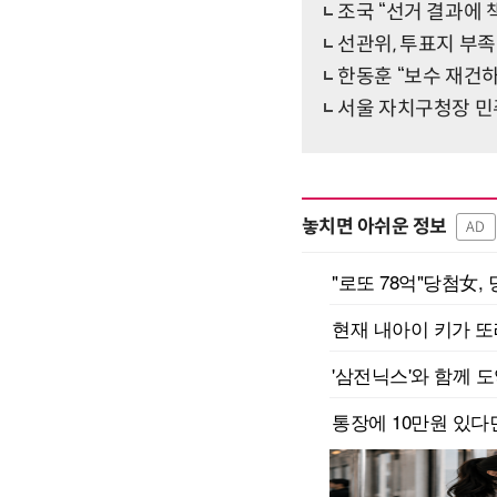
조국 “선거 결과에 
선관위, 투표지 부
한동훈 “보수 재건
서울 자치구청장 민
놓치면 아쉬운 정보
AD