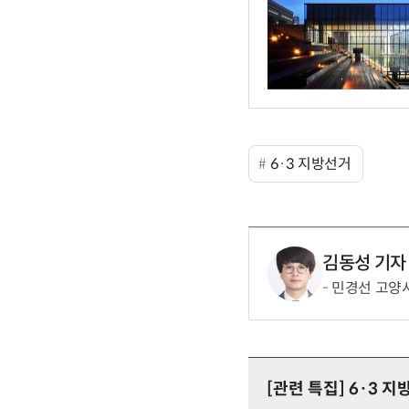
6·3 지방선거
김동성 기자
민경선 고양시
[관련 특집]
6·3 지