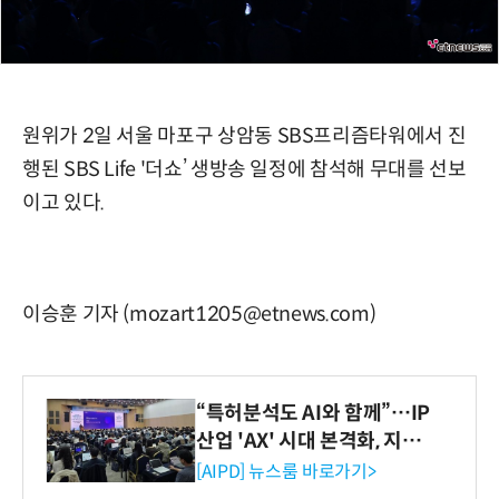
원위가 2일 서울 마포구 상암동 SBS프리즘타워에서 진
행된 SBS Life '더쇼’ 생방송 일정에 참석해 무대를 선보
이고 있다.
이승훈 기자 (mozart1205@etnews.com)
“특허분석도 AI와 함께”…IP
산업 'AX' 시대 본격화, 지식
재산처 1호 AI IP데이터분석
[AIPD] 뉴스룸 바로가기>
사 탄생