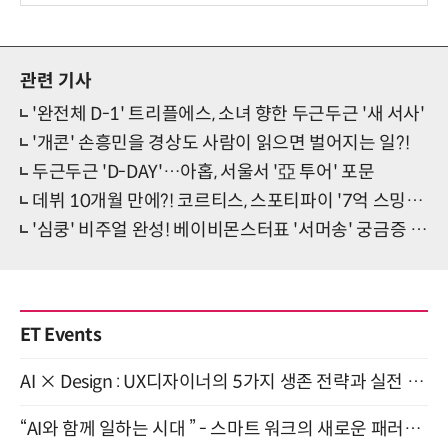
관련 기사
'완전체 D-1' 트리플에스, 소녀 향한 두근두근 '새 서사'
'개콘' 손흥민을 경상도 사람이 읽으면 벌어지는 일?!
두근두근 'D-DAY'…아홉, 서울서 '亞 투어' 포문
데뷔 10개월 만에?! 코르티스, 스포티파이 '7억 스밍' 돌파
'심쿵' 비주얼 완성! 베이비몬스터표 '서머송' 궁금증 MAX
ET Events
AI × Design : UX디자이너의 5가지 생존 전략과 실전 대응 8월 28일 개최
“AI와 함께 일하는 시대 ” - 스마트 워크의 새로운 패러다임 (9/11)