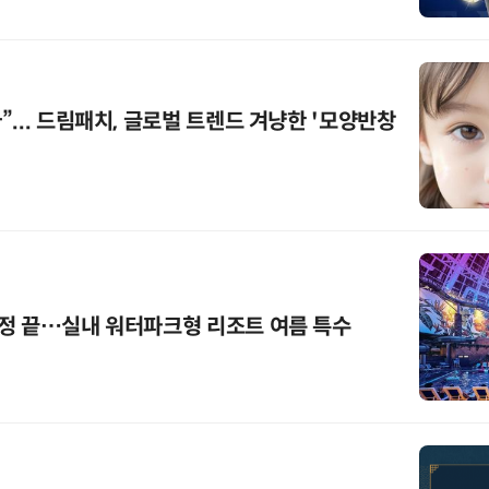
... 드림패치, 글로벌 트렌드 겨냥한 '모양반창
정 끝…실내 워터파크형 리조트 여름 특수