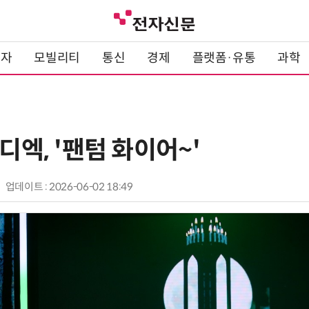
전자
모빌리티
통신
경제
플랫폼·유통
과학
소디엑, '팬텀 화이어~'
업데이트 : 2026-06-02 18:49