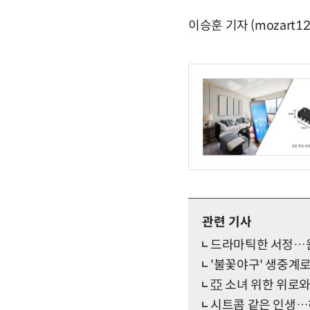
이승훈 기자 (mozart12
관련 기사
드라마틱한 서정…원위, 
'불꽃야구' 생중계로 본
亞 소녀 위한 위로와
시트콤 같은 인생…허