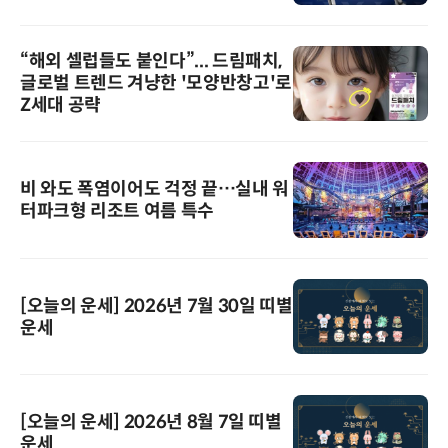
“해외 셀럽들도 붙인다”... 드림패치,
글로벌 트렌드 겨냥한 '모양반창고'로
Z세대 공략
비 와도 폭염이어도 걱정 끝…실내 워
터파크형 리조트 여름 특수
[오늘의 운세] 2026년 7월 30일 띠별
운세
[오늘의 운세] 2026년 8월 7일 띠별
운세