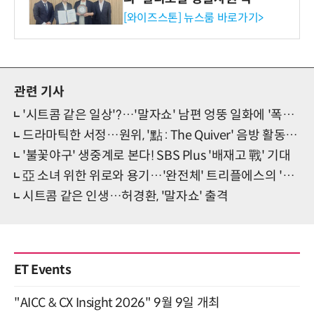
이터'에 DQ인증 최고 등급
[와이즈스톤] 뉴스룸 바로가기>
수여
관련 기사
'시트콤 같은 일상'?…'말자쇼' 남편 엉뚱 일화에 '폭소 만발'
드라마틱한 서정…원위, '點 : The Quiver' 음방 활동 '성황리 마무리'
'불꽃야구' 생중계로 본다! SBS Plus '배재고 戰' 기대
亞 소녀 위한 위로와 용기…'완전체' 트리플에스의 '新 메시지'
시트콤 같은 인생…허경환, '말자쇼' 출격
ET Events
"AICC & CX Insight 2026" 9월 9일 개최