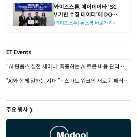
와이즈스톤, 에이데이타 'SC
V 기반 수집 데이터'에 DQ인
증 최고 등급 수여
[와이즈스톤] 뉴스룸 바로가기>
ET Events
"AI 핀옵스 실전 세미나: 폭증하는 AI 토큰 비용 관리 전략" 8월 21일 개최
“AI와 함께 일하는 시대 ” - 스마트 워크의 새로운 패러다임 (9/11)
주요 행사
❯