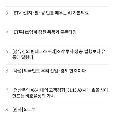
3
[ET시선]지·필·공 빈틈 메우는 AI 기본의료
4
[ET톡] 車업계 감원 폭풍과 골든타임
5
[정유신의 핀테크스토리]조각 투자 성공, 발행보다 유
통에 달렸다
6
[사설] 외국인도 우리 산업·경제 한축이다
7
[전상욱의 AX시대의 고객경험] 〈11〉 AX시대 효율성이
만드는 비효율성의 가치
8
[인사] 외교부