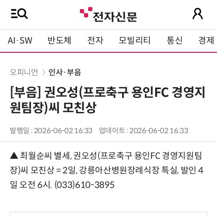
AI·SW
반도체
전자
모빌리티
통신
경제
오피니언
인사·부음
[부음] 권오성(프로축구 용인FC 경영지
원팀장)씨 모친상
발행일 : 2026-06-02 16:33
업데이트 : 2026-06-02 16:33
▲ 최월순씨 별세, 권오성(프로축구 용인FC 경영지원팀
장)씨 모친상 = 2일, 강릉아산병원장례식장 특실, 발인 4
일 오전 6시. (033)610-3895