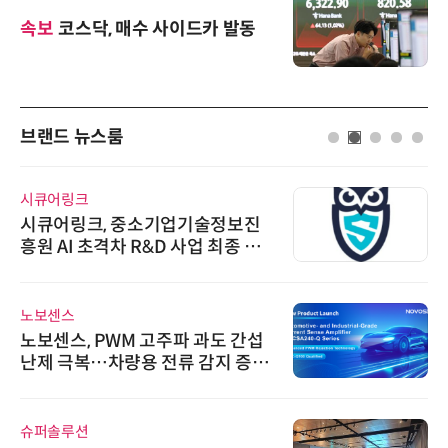
속보
코스닥, 매수 사이드카 발동
브랜드 뉴스룸
시큐어링크
시큐어링크, 중소기업기술정보진
흥원 AI 초격차 R&D 사업 최종 선
정
노보센스
노보센스, PWM 고주파 과도 간섭
난제 극복…차량용 전류 감지 증폭
기
슈퍼솔루션