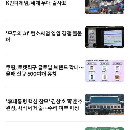
K인디게임, 세계 무대 출사표
'모두의 AI' 컨소시엄 영입 경쟁 불붙
어
쿠팡, 로켓직구 글로벌 브랜드 확대…
올해 신규 600여개 유치
'李대통령 핵심 참모' 김상호 靑 춘추
관장, 사직서 제출…수리 여부 미정