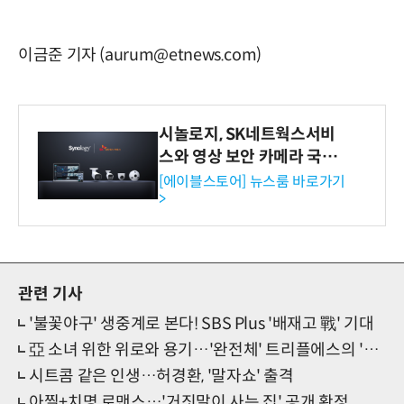
이금준 기자 (aurum@etnews.com)
시놀로지, SK네트웍스서비
스와 영상 보안 카메라 국내
독점 판매 파트너십 체결
[에이블스토어] 뉴스룸 바로가기
>
관련 기사
'불꽃야구' 생중계로 본다! SBS Plus '배재고 戰' 기대
亞 소녀 위한 위로와 용기…'완전체' 트리플에스의 '新 메시지'
시트콤 같은 인생…허경환, '말자쇼' 출격
아찔+치명 로맨스…'거짓말이 사는 집' 공개 확정