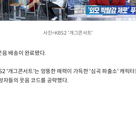
사진=KBS2 '개그콘서트'
웃음 배송이 완료됐다.
BS2 '개그콘서트'는 엉뚱한 매력이 가득한 '심곡 파출소' 캐릭
시청자들의 웃음 코드를 공략했다.