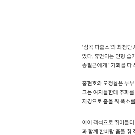
'심곡 파출소'의 최첨단
았다. 휴먼이는 인형 줍
송필근에게 "기회를 다 
홍현호와 오정율은 부부로
그는 여자들한테 추파를 
지경으로 춤을 춰 폭소를
이어 객석으로 뛰어들더니
과 함께 한바탕 춤을 춰