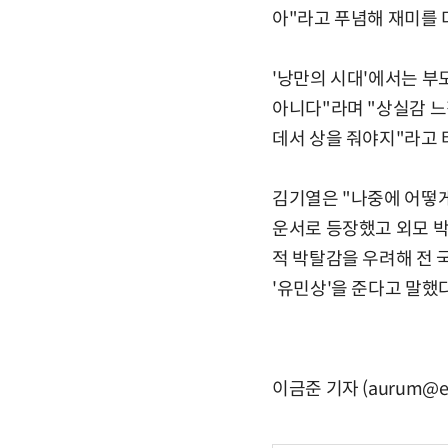
아"라고 푸념해 재미를 
'낭만의 시대'에서는 부
아니다"라며 "상실감 느
데서 상을 줘야지"라고 
김기열은 "나중에 어떻게
운서로 등장했고 외모 박
적 박탈감을 우려해 전 
'유민상'을 준다고 말했
이금준 기자 (aurum@et