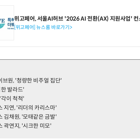
위고페어, 서울AI허브 '2026 AI 전환(AX) 지원사업'
[위고페어] 뉴스룸 바로가기>
이브원, '청량한 비주얼 집단'
센치한 발라드'
 '각이 척척'
스 지연, '리더의 카리스마'
스 김채원, '모태같은 금발'
 곽연지, '시크한 미모'