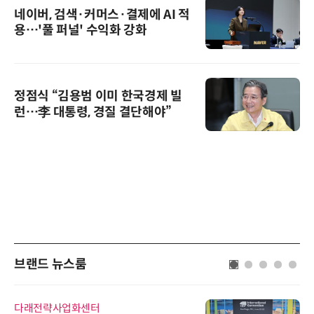
네이버, 검색·커머스·결제에 AI 적
용…'풀 퍼널' 수익화 강화
정점식 “김용범 이미 한국경제 빌
런…李 대통령, 경질 결단해야”
브랜드 뉴스룸
다래전략사업화센터