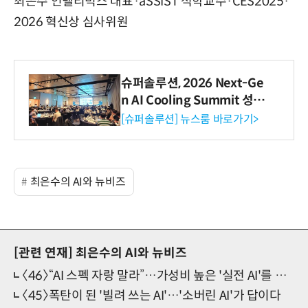
최은수 인텔리빅스 대표·aSSIST 석학교수·CES2025·
2026 혁신상 심사위원
슈퍼솔루션, 2026 Next-Ge
n AI Cooling Summit 성황
리 성료
[슈퍼솔루션] 뉴스룸 바로가기>
최은수의 AI와 뉴비즈
[관련 연재]
최은수의 AI와 뉴비즈
〈46〉“AI 스펙 자랑 말라”…가성비 높은 '실전 AI'를 원한다
〈45〉폭탄이 된 '빌려 쓰는 AI'…'소버린 AI'가 답이다