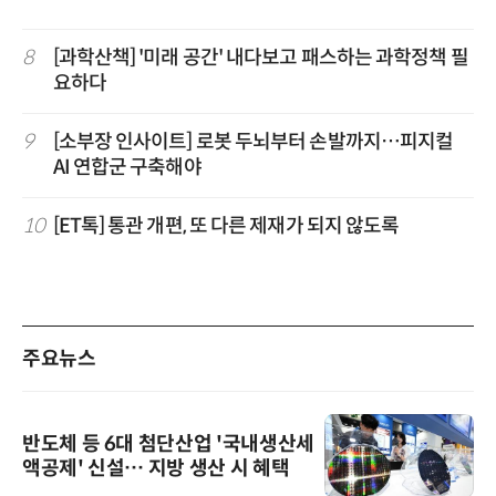
8
[과학산책] '미래 공간' 내다보고 패스하는 과학정책 필
요하다
9
[소부장 인사이트] 로봇 두뇌부터 손발까지…피지컬
AI 연합군 구축해야
10
[ET톡] 통관 개편, 또 다른 제재가 되지 않도록
주요뉴스
반도체 등 6대 첨단산업 '국내생산세
액공제' 신설… 지방 생산 시 혜택