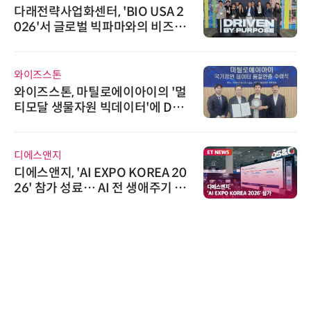
다래전략사업화센터, 'BIO USA 2
026'서 글로벌 빅파마와의 비즈니
스 미팅 지원…K-바이오 해외 진출
교두보 확보
와이즈스톤
와이즈스톤, 마틸로에이아이의 '멀
티모달 생물자원 빅데이터'에 DQ
인증 최고 등급 수여
디에스앤지
디에스앤지, 'AI EXPO KOREA 20
26' 참가 성료… AI 전 생애주기 아
우르는 통합 솔루션 선봬