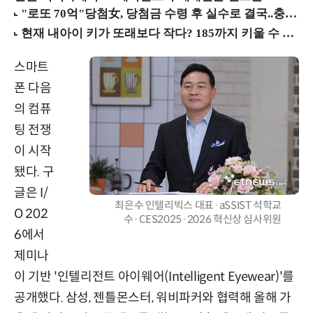
스마트
폰 다음
의 컴퓨
팅 전쟁
이 시작
됐다. 구
글은 I/
최은수 인텔리빅스 대표·aSSIST 석학교
O 202
수·CES2025·2026 혁신상 심사위원
6에서
제미나
이 기반 '인텔리전트 아이웨어(Intelligent Eyewear)'를
공개했다. 삼성, 젠틀몬스터, 워비파커와 협력해 올해 가