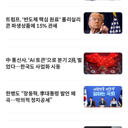
트럼프, '반도체 핵심 원료' 폴리실리
콘 파생상품에 15% 관세
中 통신사, 'AI 토큰'으로 분기 2兆 벌
었다…한국도 사업화 시동
한병도 “장동혁, 李대통령 발언 왜
곡…악의적 정치공세”