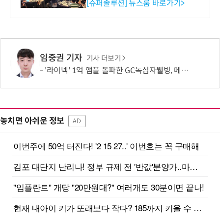
리 성료
[슈퍼솔루션] 뉴스룸 바로가기>
임중권 기자
기사 더보기
'라이넥' 1억 앰플 돌파한 GC녹십자웰빙, 메디컬 에스테틱 확장
놓치면 아쉬운 정보
AD