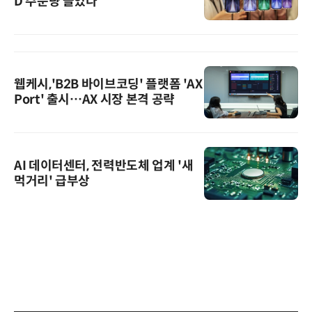
D 주문량 늘었다
웹케시,'B2B 바이브코딩' 플랫폼 'AX
Port' 출시…AX 시장 본격 공략
AI 데이터센터, 전력반도체 업계 '새
먹거리' 급부상