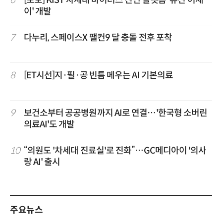
6
[포토] KIST 차세대 바이러스 진단 플랫폼 '퓨전 어세
이' 개발
7
다누리, 스페이스X 팰컨9 달 충돌 전후 포착
8
[ET시선]지·필·공 빈틈 메우는 AI 기본의료
9
보건소부터 공공병원까지 AI로 연결…'한국형 소버린
의료AI'도 개발
10
“의원도 '차세대 진료실'로 진화”…GC메디아이 '의사
랑 AI' 출시
주요뉴스