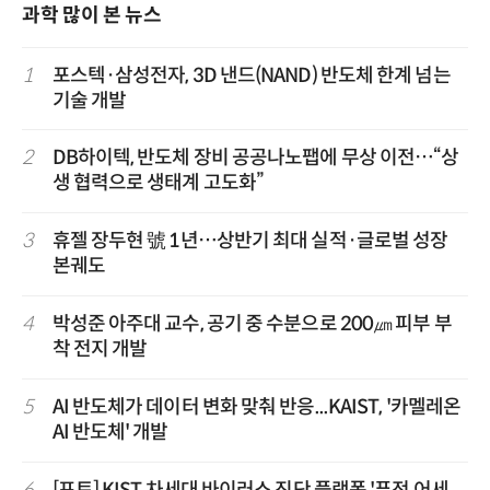
과학 많이 본 뉴스
1
포스텍·삼성전자, 3D 낸드(NAND) 반도체 한계 넘는
기술 개발
2
DB하이텍, 반도체 장비 공공나노팹에 무상 이전…“상
생 협력으로 생태계 고도화”
3
휴젤 장두현 號 1년…상반기 최대 실적·글로벌 성장
본궤도
4
박성준 아주대 교수, 공기 중 수분으로 200㎛ 피부 부
착 전지 개발
5
AI 반도체가 데이터 변화 맞춰 반응...KAIST, '카멜레온
AI 반도체' 개발