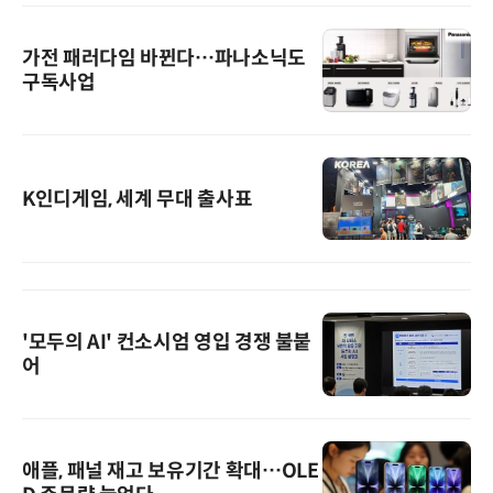
가전 패러다임 바뀐다…파나소닉도
구독사업
K인디게임, 세계 무대 출사표
'모두의 AI' 컨소시엄 영입 경쟁 불붙
어
애플, 패널 재고 보유기간 확대…OLE