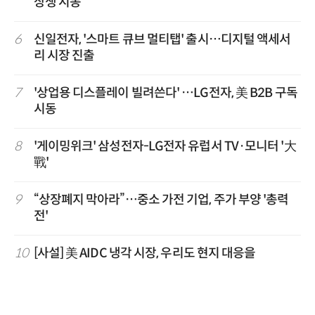
상생 시동
6
신일전자, '스마트 큐브 멀티탭' 출시…디지털 액세서
리 시장 진출
7
'상업용 디스플레이 빌려쓴다' …LG전자, 美 B2B 구독
시동
8
'게이밍위크' 삼성전자-LG전자 유럽서 TV·모니터 '大
戰'
9
“상장폐지 막아라”…중소 가전 기업, 주가 부양 '총력
전'
10
[사설] 美 AIDC 냉각 시장, 우리도 현지 대응을