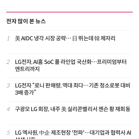
전자 많이 본 뉴스
1
美 AIDC 냉각 시장 공략… 日 뛰는데 韓 제자리
2
LG전자, AI홈 SoC 풀 라인업 국산화…프리미엄부터
엔트리까지
3
LG전자 “로니 판매량, 역대 최다…기존 청소로봇 대비
3배 증가”
4
구광모 LG 회장, 내주 美 실리콘밸리서 젠슨 황 재회동
5
LG 엑사원, 中企 제조현장 '전파'…대기업과 협력사 AI