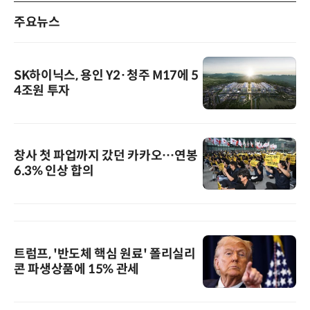
주요뉴스
SK하이닉스, 용인 Y2·청주 M17에 5
4조원 투자
창사 첫 파업까지 갔던 카카오…연봉
6.3% 인상 합의
트럼프, '반도체 핵심 원료' 폴리실리
콘 파생상품에 15% 관세