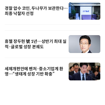
경찰 압수 코인, 두나무가 보관한다…
최종 낙찰자 선정
휴젤 장두현 號 1년…상반기 최대 실
적·글로벌 성장 본궤도
세제개편안에 벤처·중소기업계 환
영…“생태계 성장 기반 확충”