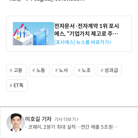
전자문서·전자계약 1위 포시
에스, “기업가치 제고로 주주
환원 강화” 계획 공시
[포시에스] 뉴스룸 바로가기>
고용
노동
노사
노조
성과급
ET톡
이호길 기자
기사 더보기
코웨이, 2분기 최대 실적…연간 매출 5조원·영업이익 1조원 '순항'