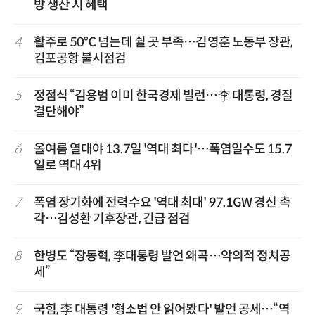
방 생산 시 혜택
4
활주로 50℃ 넘는데 쉴 곳 부족…김영훈 노동부 장관,
김포공항 불시점검
5
정점식 “김용범 이미 한국경제 빌런…李 대통령, 경질
결단해야”
6
올여름 열대야 13.7일 '역대 최다'…폭염일수도 15.7
일로 역대 4위
7
폭염 장기화에 전력수요 '역대 최대' 97.1GW 경신 촉
각…김성환 기후장관, 긴급 점검
8
한병도 “장동혁, 李대통령 발언 왜곡…악의적 정치공
세”
9
국힘, 李 대통령 '형소법 안 읽어봤다' 발언 공세…“역