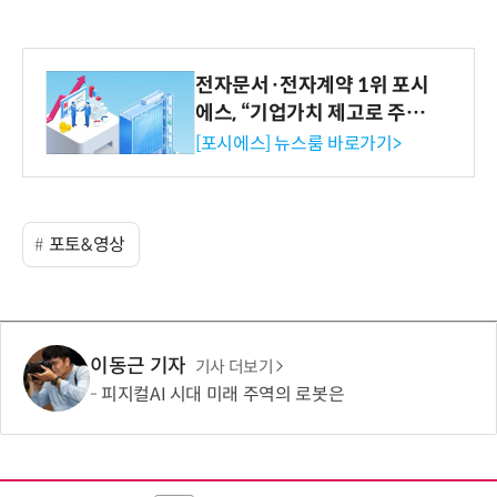
전자문서·전자계약 1위 포시
에스, “기업가치 제고로 주주
환원 강화” 계획 공시
[포시에스] 뉴스룸 바로가기>
포토&영상
이동근 기자
기사 더보기
피지컬AI 시대 미래 주역의 로봇은