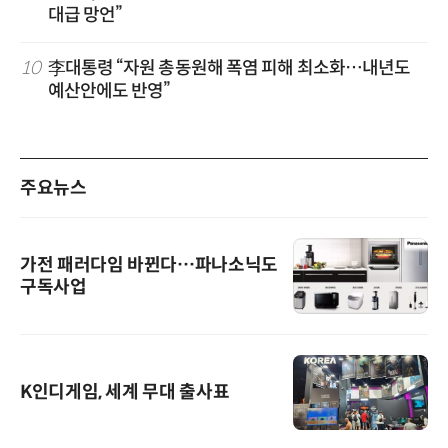
대급 망언”
10
李대통령 “자원 총동원해 폭염 피해 최소화…내년도
예산안에도 반영”
주요뉴스
가전 패러다임 바뀐다…파나소닉도
구독사업
K인디게임, 세계 무대 출사표