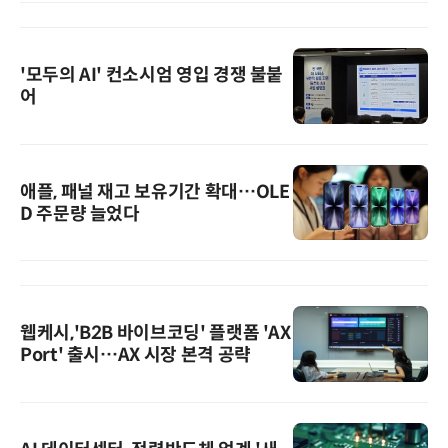
'모두의 AI' 컨소시엄 영입 경쟁 불붙
어
애플, 패널 재고 보유기간 확대…OLE
D 주문량 늘었다
웹케시,'B2B 바이브코딩' 플랫폼 'AX
Port' 출시…AX 시장 본격 공략