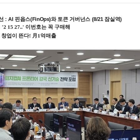
 : AI 핀옵스(FinOps)와 토큰 거버넌스 (8/21 잠실역)