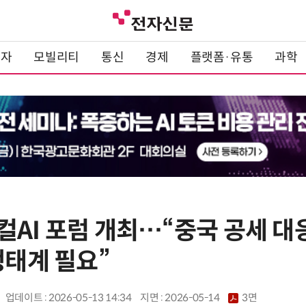
전자
모빌리티
통신
경제
플랫폼·유통
과학
AI 포럼 개최…“중국 공세 대응
생태계 필요”
업데이트 : 2026-05-13 14:34
지면 :
2026-05-14
3면