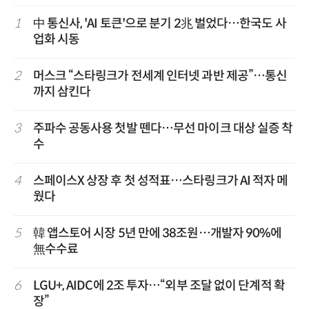
1
中 통신사, 'AI 토큰'으로 분기 2兆 벌었다…한국도 사
업화 시동
2
머스크 “스타링크가 전세계 인터넷 과반 제공”…통신
까지 삼킨다
3
주파수 공동사용 첫발 뗀다…무선 마이크 대상 실증 착
수
4
스페이스X 상장 후 첫 성적표…스타링크가 AI 적자 메
웠다
5
韓 앱스토어 시장 5년 만에 38조원…개발자 90%에
無수수료
6
LGU+, AIDC에 2조 투자…“외부 조달 없이 단계적 확
장”