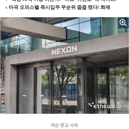
넥슨 판교 사옥