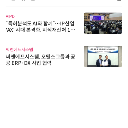
AIPD
“특허분석도 AI와 함께”…IP산업
'AX' 시대 본격화, 지식재산처 1호
AI IP데이터분석사 탄생
씨앤에프시스템
씨앤에프시스템, 오웬스그룹과 공
공 ERP·DX 사업 협력