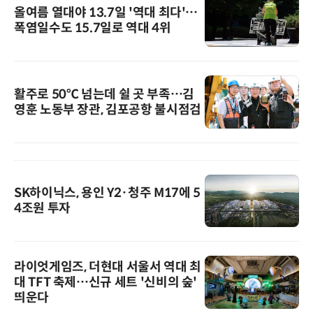
올여름 열대야 13.7일 '역대 최다'…
폭염일수도 15.7일로 역대 4위
활주로 50℃ 넘는데 쉴 곳 부족…김
영훈 노동부 장관, 김포공항 불시점검
SK하이닉스, 용인 Y2·청주 M17에 5
4조원 투자
라이엇게임즈, 더현대 서울서 역대 최
대 TFT 축제…신규 세트 '신비의 숲'
띄운다