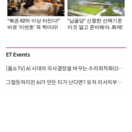
ET Events
[올쇼TV] AI 시대의 의사결정을 바꾸는 수리최적화(Optimization) 소개 (8/20 생방송)
그럴듯하지만 AI가 만든 티가 난다면? 유저 리서치부터 배포까지! (9/15)