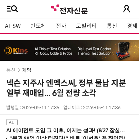
AI·SW
반도체
전자
모빌리티
통신
경제
통신
게임
넥슨 지주사 엔엑스씨, 정부 물납 지분
일부 재매입... 6월 전량 소각
발행일 : 2026-05-11 17:36
업데이트 : 2026-05-11 17:36
AI 에이전트 도입 그 이후, 이제는 성과! (8/27 잠실역)