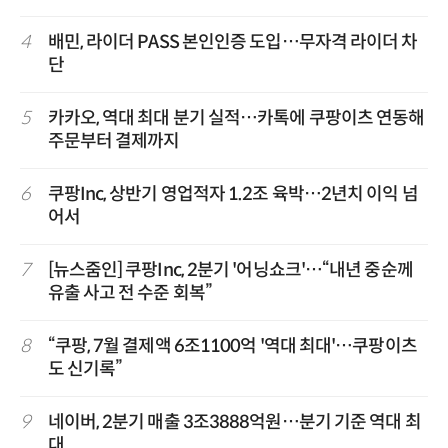
4
배민, 라이더 PASS 본인인증 도입…무자격 라이더 차
단
5
카카오, 역대 최대 분기 실적…카톡에 쿠팡이츠 연동해
주문부터 결제까지
6
쿠팡Inc, 상반기 영업적자 1.2조 육박…2년치 이익 넘
어서
7
[뉴스줌인] 쿠팡Inc, 2분기 '어닝쇼크'…“내년 중순께
유출 사고 전 수준 회복”
8
“쿠팡, 7월 결제액 6조1100억 '역대 최대'…쿠팡이츠
도 신기록”
9
네이버, 2분기 매출 3조3888억원…분기 기준 역대 최
대