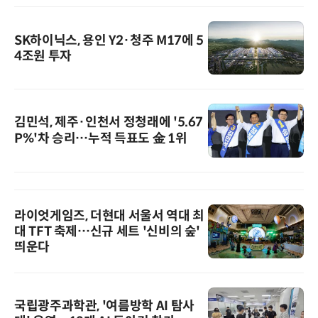
SK하이닉스, 용인 Y2·청주 M17에 5
4조원 투자
김민석, 제주·인천서 정청래에 '5.67
P%'차 승리…누적 득표도 金 1위
라이엇게임즈, 더현대 서울서 역대 최
대 TFT 축제…신규 세트 '신비의 숲'
띄운다
국립광주과학관, '여름방학 AI 탐사