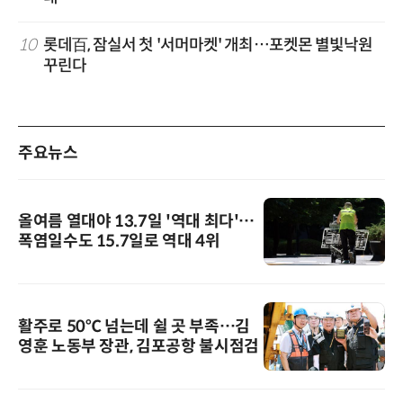
10
롯데百, 잠실서 첫 '서머마켓' 개최…포켓몬 별빛낙원
꾸린다
주요뉴스
올여름 열대야 13.7일 '역대 최다'…
폭염일수도 15.7일로 역대 4위
활주로 50℃ 넘는데 쉴 곳 부족…김
영훈 노동부 장관, 김포공항 불시점검