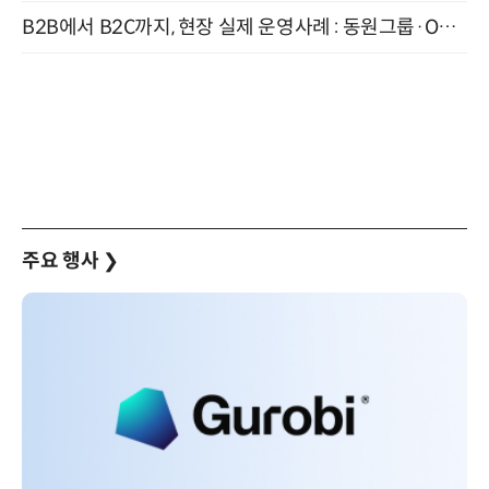
B2B에서 B2C까지, 현장 실제 운영사례 : 동원그룹·OCI·다이닝브랜즈그룹·당근 (8/27)
주요 행사
❯