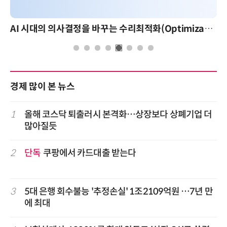
AI 시대의 의사결정을 바꾸는 수리최적화(Optimization): 실제 산업 적용 사례와 활용 전략
경제 많이 본 뉴스
1
올해 코스닥 퇴출러시 본격화…상장보다 상폐기업 더
많아질듯
2
단독
쿠팡에서 카드대출 받는다
3
5대 은행 회수불능 '추정손실' 1조2109억원 …7년 만
에 최대