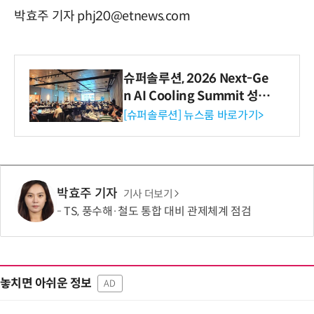
박효주 기자 phj20@etnews.com
슈퍼솔루션, 2026 Next-Ge
n AI Cooling Summit 성황
리 성료
[슈퍼솔루션] 뉴스룸 바로가기>
박효주 기자
기사 더보기
TS, 풍수해·철도 통합 대비 관제체계 점검
놓치면 아쉬운 정보
AD