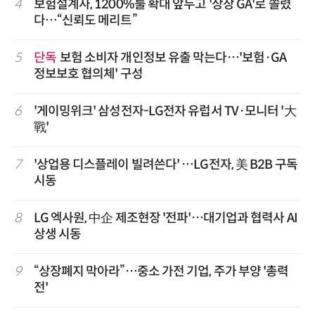
4
보험설계사, 1200%룰 확대 앞두고 '상장 GA'로 쏠렸
다…“신뢰도 메리트”
5
단독
보험 소비자 개인정보 유출 막는다…'보험·GA
정보보호 협의체' 구성
6
'게이밍위크' 삼성전자-LG전자 유럽서 TV·모니터 '大
戰'
7
'상업용 디스플레이 빌려쓴다' …LG전자, 美 B2B 구독
시동
8
LG 엑사원, 中企 제조현장 '전파'…대기업과 협력사 AI
상생 시동
9
“상장폐지 막아라”…중소 가전 기업, 주가 부양 '총력
전'