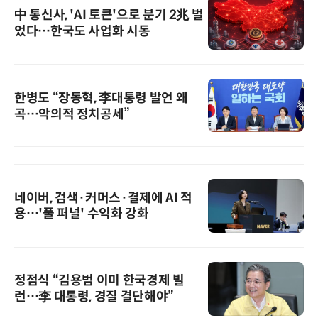
中 통신사, 'AI 토큰'으로 분기 2兆 벌
었다…한국도 사업화 시동
한병도 “장동혁, 李대통령 발언 왜
곡…악의적 정치공세”
네이버, 검색·커머스·결제에 AI 적
용…'풀 퍼널' 수익화 강화
정점식 “김용범 이미 한국경제 빌
런…李 대통령, 경질 결단해야”