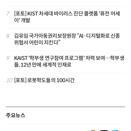
7
[포토] KIST 차세대 바이러스 진단 플랫폼 '퓨전 어세
이' 개발
8
김유임 국가아동권리보장원장 “AI·디지털화로 신종
위협서 어린이 지킨다”
9
KAIST '학부생 연구참여 프로그램' 저력 보여…학부생
들, 12년 만에 세계적 인재로
10
[포토] 로봇학도들의 100시간
주요뉴스