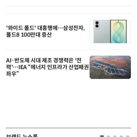
'와이드 폴드' 대흥행에…삼성전자,
폴드8 100만대 증산
AI·반도체 시대 제조 경쟁력은 '전
력'…IEA “에너지 인프라가 산업패권
좌우”
브랜드 뉴스룸