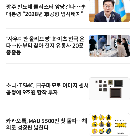
광주 반도체 클러스터 앞당긴다…李
대통령 “2028년 軍공항 임시배치”
'사우디판 올리브영' 화이츠 한국 온
다…K-뷰티 찾아 현지 유통사 20곳
총출동
소니·TSMC, 日구마모토 이미지 센서
공정에 9조원 합작 투자
카카오톡, MAU 5500만 첫 돌파…해
외로 성장판 넓힌다