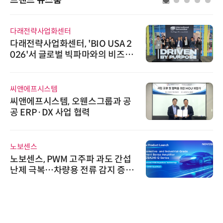
다래전략사업화센터
다래전략사업화센터, 'BIO USA 2
026'서 글로벌 빅파마와의 비즈니
스 미팅 지원…K-바이오 해외 진출
교두보 확보
씨앤에프시스템
씨앤에프시스템, 오웬스그룹과 공
공 ERP·DX 사업 협력
노보센스
노보센스, PWM 고주파 과도 간섭
난제 극복…차량용 전류 감지 증폭
기