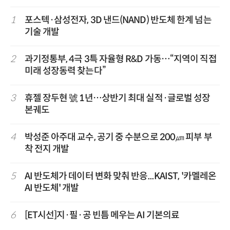
1
포스텍·삼성전자, 3D 낸드(NAND) 반도체 한계 넘는
기술 개발
2
과기정통부, 4극 3특 자율형 R&D 가동…“지역이 직접
미래 성장동력 찾는다”
3
휴젤 장두현 號 1년…상반기 최대 실적·글로벌 성장
본궤도
4
박성준 아주대 교수, 공기 중 수분으로 200㎛ 피부 부
착 전지 개발
5
AI 반도체가 데이터 변화 맞춰 반응...KAIST, '카멜레온
AI 반도체' 개발
6
[ET시선]지·필·공 빈틈 메우는 AI 기본의료