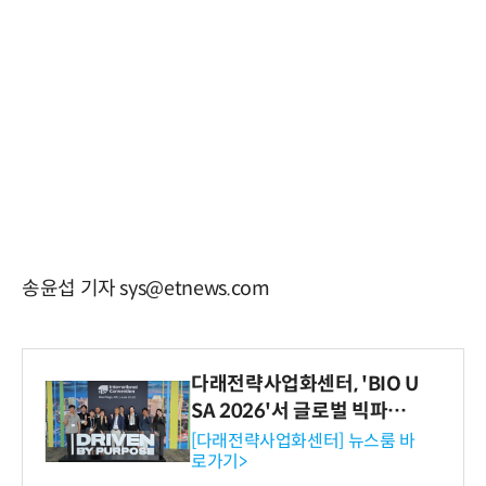
송윤섭 기자 sys@etnews.com
다래전략사업화센터, 'BIO U
SA 2026'서 글로벌 빅파마
와의 비즈니스 미팅 지원…K
[다래전략사업화센터] 뉴스룸 바
로가기>
-바이오 해외 진출 교두보 확