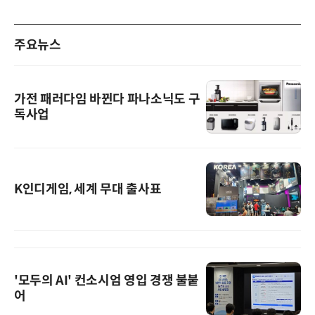
주요뉴스
가전 패러다임 바뀐다 파나소닉도 구
독사업
K인디게임, 세계 무대 출사표
'모두의 AI' 컨소시엄 영입 경쟁 불붙
어