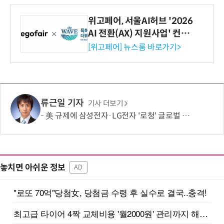
위고페어, 서울AI허브 '2026
AI 전환(AX) 지원사업' 컨소
시엄 선정
[위고페어] 뉴스룸 바로가기>
류근일 기자
기사 더보기
美 규제에 삼성전자·LG전자 '로청' 글로벌 출시 늦춘다…“공급망 재편부터”
놓치면 아쉬운 정보
AD