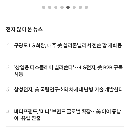
전자 많이 본 뉴스
1
구광모 LG 회장, 내주 美 실리콘밸리서 젠슨 황 재회동
2
'상업용 디스플레이 빌려쓴다' …LG전자, 美 B2B 구독
시동
3
삼성전자, 美 국립연구소와 차세대 난방 기술 개발한다
4
바디프랜드, '미니' 브랜드 글로벌 확장…美 이어 동남
아·유럽 진출