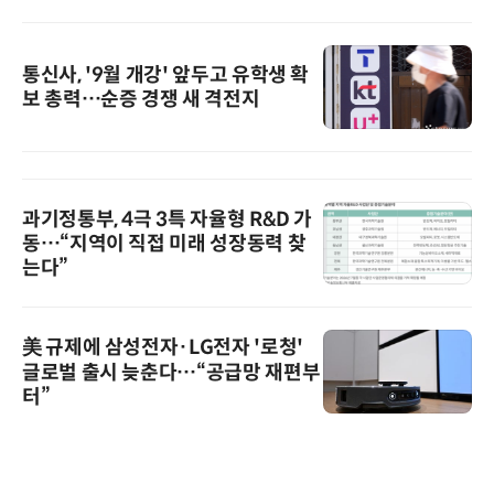
통신사, '9월 개강' 앞두고 유학생 확
보 총력…순증 경쟁 새 격전지
과기정통부, 4극 3특 자율형 R&D 가
동…“지역이 직접 미래 성장동력 찾
는다”
美 규제에 삼성전자·LG전자 '로청'
글로벌 출시 늦춘다…“공급망 재편부
터”