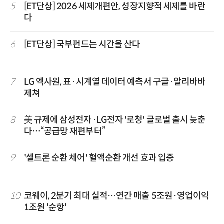
5
[ET단상] 2026 세제개편안, 성장지향적 세제를 바란
다
6
[ET단상] 국부펀드는 시간을 산다
7
LG 엑사원, 표·시계열 데이터 예측서 구글·알리바바
제쳐
8
美 규제에 삼성전자·LG전자 '로청' 글로벌 출시 늦춘
다…“공급망 재편부터”
9
'셀트론 순환 체어' 혈액순환 개선 효과 입증
10
코웨이, 2분기 최대 실적…연간 매출 5조원·영업이익
1조원 '순항'